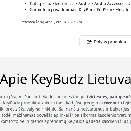
Kategorija: Electronics > Audio > Audio Accessorie
Gamintojo pavadinimas: KeyBudz PodSkinz Elevate S
Paskutinį kartą atnaujinta: 2026-06-29
Dalytis produktu
Apie KeyBudz Lietuv
kurių jūsų AirPods ir belaidės ausinės tampa
tvirtesnės, patogesnė
– KeyBudz produktai sukurti tam, kad jūsų įrenginiai
tarnautų ilgi
iki preciziškų valymo rinkinių, šalinančių nešvarumus ir bakterij
, todėl mažinamas poveikis aplinkai ir palaikomas kasdienis tvarum
komforto bei higienos sprendimų KeyBudz padeda kasdien iš jūsų