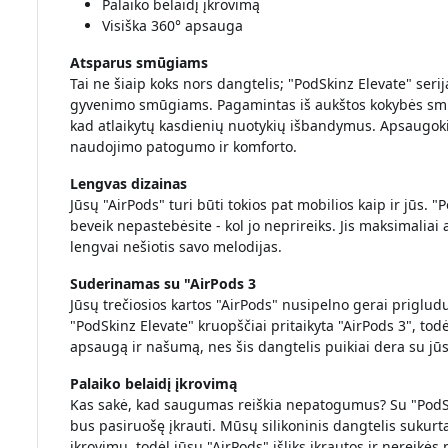
Palaiko belaidį įkrovimą
Visiška 360° apsauga
Atsparus smūgiams
Tai ne šiaip koks nors dangtelis; "PodSkinz Elevate" seri
gyvenimo smūgiams. Pagamintas iš aukštos kokybės smūg
kad atlaikytų kasdienių nuotykių išbandymus. Apsaugoki
naudojimo patogumo ir komforto.
Lengvas dizainas
Jūsų "AirPods" turi būti tokios pat mobilios kaip ir jūs. 
beveik nepastebėsite - kol jo neprireiks. Jis maksimaliai
lengvai nešiotis savo melodijas.
Suderinamas su "AirPods 3
Jūsų trečiosios kartos "AirPods" nusipelno gerai priglud
"PodSkinz Elevate" kruopščiai pritaikyta "AirPods 3", todė
apsaugą ir našumą, nes šis dangtelis puikiai dera su jūs
Palaiko belaidį įkrovimą
Kas sakė, kad saugumas reiškia nepatogumus? Su "PodSki
bus pasiruošę įkrauti. Mūsų silikoninis dangtelis sukur
įkrovimu, todėl jūsų "AirPods" išliks įkrautos ir nereikė