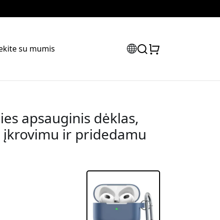
iekite su mumis
ies apsauginis dėklas,
iu įkrovimu ir pridedamu