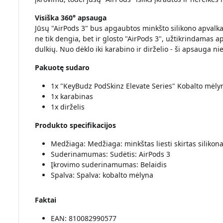
Visiška 360° apsauga
Jūsų "AirPods 3" bus apgaubtos minkšto silikono apvalkal
ne tik dengia, bet ir glosto "AirPods 3", užtikrindamas a
dulkių. Nuo dėklo iki karabino ir dirželio - ši apsauga ni
Pakuotę sudaro
1x "KeyBudz PodSkinz Elevate Series" Kobalto mėly
1x karabinas
1x dirželis
Produkto specifikacijos
Medžiaga: Medžiaga: minkštas liesti skirtas silikon
Suderinamumas: Sudėtis: AirPods 3
Įkrovimo suderinamumas: Belaidis
Spalva: Spalva: kobalto mėlyna
Faktai
EAN: 810082990577