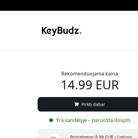
Rekomenduojama kaina
14.99 EUR
Pirkti dabar
Yra sandėlyje – paruošta išsiųsti
Pristatymas 9.99 EUR į Lietuva