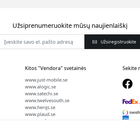
Užsiprenumeruokite mūsų naujienlaiškį
Užsiregistruokite
Kitos "Vendora" svetainės
Sekite
www.just-mobile.se
www.alogic.se
www.satechi.se
www.twelvesouth.se
www.herqs.se
www.plaud.se
www.myfirst.se