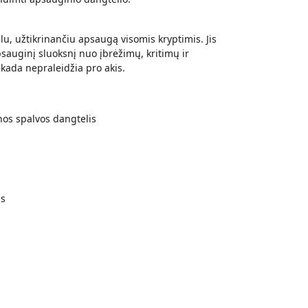
u, užtikrinančiu apsaugą visomis kryptimis. Jis
psauginį sluoksnį nuo įbrėžimų, kritimų ir
ekada nepraleidžia pro akis.
nos spalvos dangtelis
as