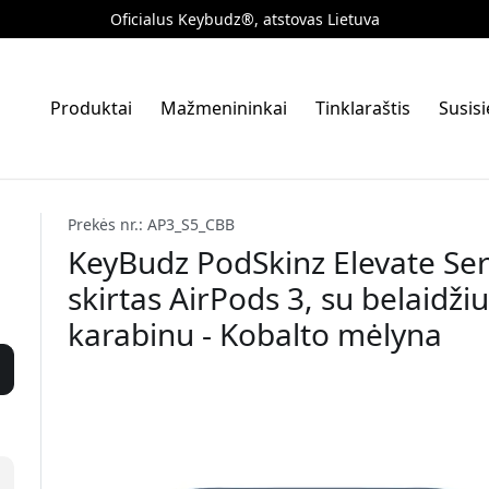
Oficialus Keybudz®, atstovas Lietuva
Produktai
Mažmenininkai
Tinklaraštis
Susis
Prekės nr.: AP3_S5_CBB
KeyBudz PodSkinz Elevate Ser
skirtas AirPods 3, su belaidž
karabinu - Kobalto mėlyna