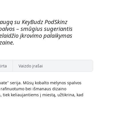
psaugą su KeyBudz PodSkinz
spalvos – smūgius sugeriantis
belaidžio įkrovimo palaikymas
zaine.
irta
Vaizdo įrašai
evate" serija. Mūsų kobalto mėlynos spalvos
 ir rafinuotumo bei išmanaus dizaino
, tiek keliaujantiems į miestą, užtikrina, kad