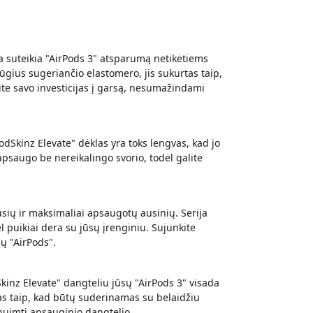
ja suteikia "AirPods 3" atsparumą netikėtiems
ius sugeriančio elastomero, jis sukurtas taip,
te savo investicijas į garsą, nesumažindami
"PodSkinz Elevate" dėklas yra toks lengvas, kad jo
 apsaugo be nereikalingo svorio, todėl galite
usių ir maksimaliai apsaugotų ausinių. Serija
l puikiai dera su jūsų įrenginiu. Sujunkite
ų "AirPods".
nz Elevate" dangteliu jūsų "AirPods 3" visada
tas taip, kad būtų suderinamas su belaidžiu
s nuimti apsauginio dangtelio.