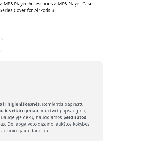
s > MP3 Player Accessories > MP3 Player Cases
eries Cover for AirPods 3
a
s ir higieniškesnės
. Remiantis paprastu
au ir veiktų geriau
: nuo tvirtų apsauginių
as. Daugelyje dėklų naudojamos
perdirbtos
as. Dėl apgalvoto dizaino, aukštos kokybės
 ausinių gauti daugiau.