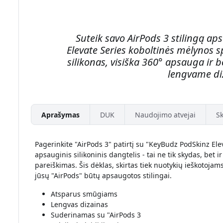
Suteik savo AirPods 3 stilingą a
Elevate Series koboltinės mėlynos 
silikonas, visiška 360° apsauga ir 
lengvame di
Aprašymas
DUK
Naudojimo atvejai
Sk
Pagerinkite "AirPods 3" patirtį su "KeyBudz PodSkinz El
apsauginis silikoninis dangtelis - tai ne tik skydas, bet
pareiškimas. Šis dėklas, skirtas tiek nuotykių ieškotojams
jūsų "AirPods" būtų apsaugotos stilingai.
Atsparus smūgiams
Lengvas dizainas
Suderinamas su "AirPods 3