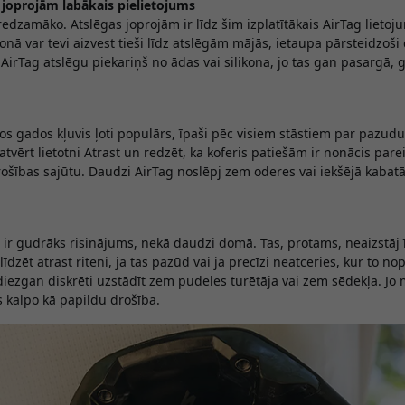
— joprojām labākais pielietojums
dzamāko. Atslēgas joprojām ir līdz šim izplatītākais AirTag lietoj
fonā var tevi aizvest tieši līdz atslēgām mājās, ietaupa pārsteidzoši
 AirTag atslēgu piekariņš no ādas vai silikona, jo tas gan pasargā, g
s gados kļuvis ļoti populārs, īpaši pēc visiem stāstiem par pazud
i atvērt lietotni Atrast un redzēt, ka koferis patiešām ir nonācis pare
šības sajūtu. Daudzi AirTag noslēpj zem oderes vai iekšējā kabatā
 ir gudrāks risinājums, nekā daudzi domā. Tas, protams, neaizstāj 
īdzēt atrast riteni, ja tas pazūd vai ja precīzi neatceries, kur to nop
 diezgan diskrēti uzstādīt zem pudeles turētāja vai zem sēdekļa. Jo 
s kalpo kā papildu drošība.