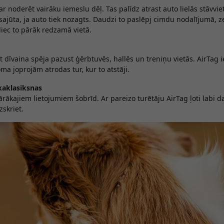
 noderēt vairāku iemeslu dēļ. Tas palīdz atrast auto lielās stāvviet
sajūta, ja auto tiek nozagts. Daudzi to paslēpj cimdu nodalījumā, 
liec to pārāk redzamā vietā.
dīvaina spēja pazust ģērbtuvēs, hallēs un treniņu vietās. AirTag i
ma joprojām atrodas tur, kur to atstāji.
kaklasiksnas
lārākajiem lietojumiem šobrīd. Ar pareizo turētāju AirTag ļoti labi
zskriet.