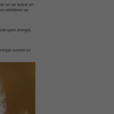
ās un var kalpot arī
zem sēdekļiem vai
evērojami atvieglo
 darbojas suņiem un