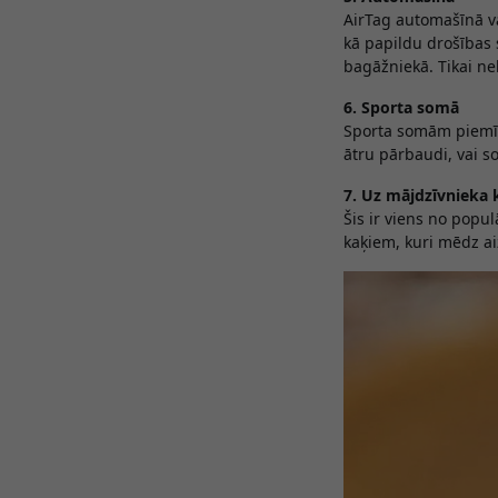
AirTag automašīnā var
kā papildu drošības 
bagāžniekā. Tikai ne
6. Sporta somā
Sporta somām piemīt 
ātru pārbaudi, vai so
7. Uz mājdzīvnieka 
Šis ir viens no popu
kaķiem, kuri mēdz ai