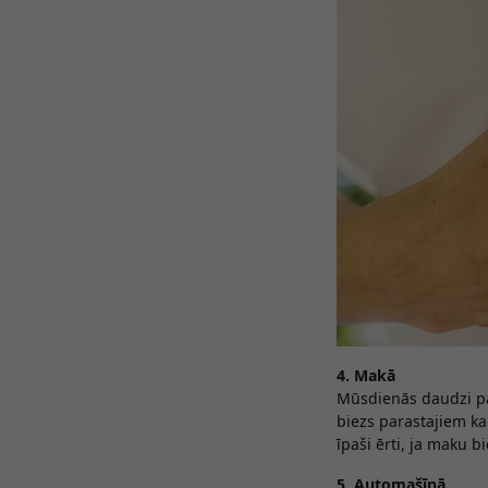
4. Makā
Mūsdienās daudzi paz
biezs parastajiem kar
īpaši ērti, ja maku b
5. Automašīnā