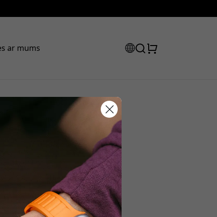
ies ar mums
slēgas,
tlaižu kods:
ot pasūtījumu, lai saņemtu 15%