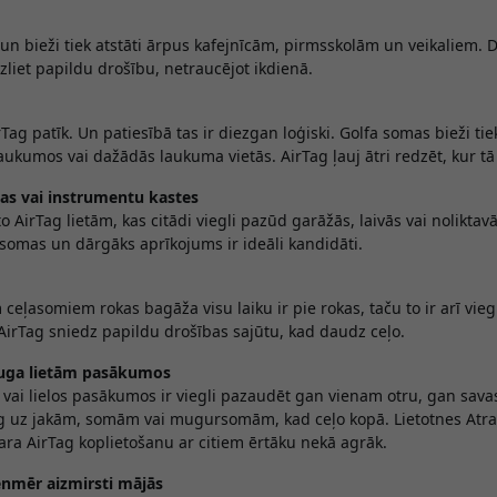
 un bieži tiek atstāti ārpus kafejnīcām, pirmsskolām un veikaliem. D
zliet papildu drošību, netraucējot ikdienā.
Tag patīk. Un patiesībā tas ir diezgan loģiski. Golfa somas bieži tie
aukumos vai dažādās laukuma vietās. AirTag ļauj ātri redzēt, kur tā
as vai instrumentu kastes
 AirTag lietām, kas citādi viegli pazūd garāžās, laivās vai nolikta
somas un dārgāks aprīkojums ir ideāli kandidāti.
m ceļasomiem rokas bagāža visu laiku ir pie rokas, taču to ir arī viegl
irTag sniedz papildu drošības sajūtu, kad daudz ceļo.
rauga lietām pasākumos
s vai lielos pasākumos ir viegli pazaudēt gan vienam otru, gan savas
g uz jakām, somām vai mugursomām, kad ceļo kopā. Lietotnes Atr
ara AirTag koplietošanu ar citiem ērtāku nekā agrāk.
ienmēr aizmirsti mājās