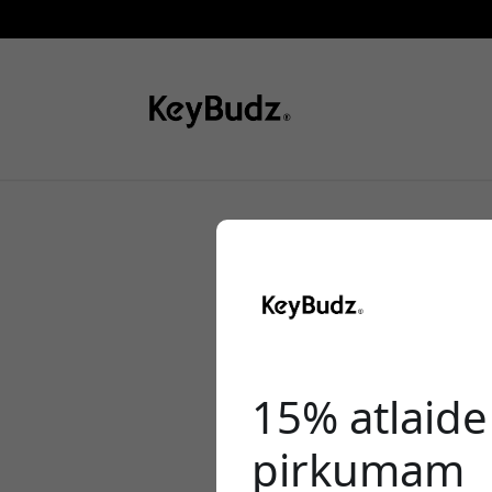
15 gudri v
soma, ceļo
15% atlaid
pirkumam