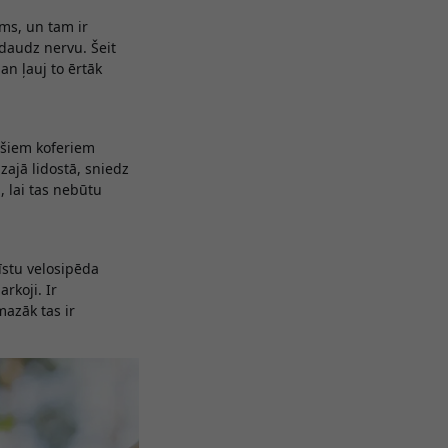
ums, un tam ir
 daudz nervu. Šeit
an ļauj to ērtāk
ušiem koferiem
izajā lidostā, sniedz
, lai tas nebūtu
īstu velosipēda
arkoji. Ir
mazāk tas ir