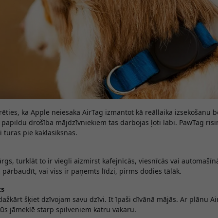
erēties, ka Apple neiesaka AirTag izmantot kā reāllaika izsekošanu 
 papildu drošība mājdzīvniekiem tas darbojas ļoti labi. PawTag risin
li turas pie kaklasiksnas.
rgs, turklāt to ir viegli aizmirst kafejnīcās, viesnīcās vai automašī
z pārbaudīt, vai viss ir paņemts līdzi, pirms dodies tālāk.
ts
dažkārt šķiet dzīvojam savu dzīvi. It īpaši dīvānā mājās. Ar plānu A
ūs jāmeklē starp spilveniem katru vakaru.