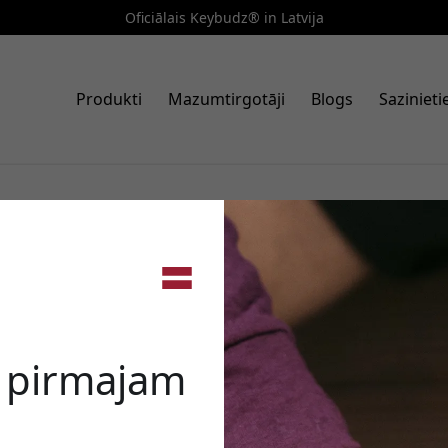
Oficiālais Keybudz® in Latvija
Produkti
Mazumtirgotāji
Blogs
Saziniet
eidi, kā izmantot Apple AirTag — at
šana, velosipēds un vēl
🎉 Jūsu a
e pirmajam
Izmantojiet šo kodu, veic