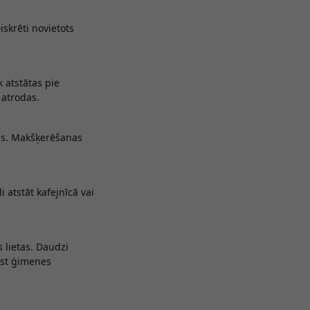
iskrēti novietots
k atstātas pie
 atrodas.
vās. Makšķerēšanas
i atstāt kafejnīcā vai
 lietas. Daudzi
ast ģimenes