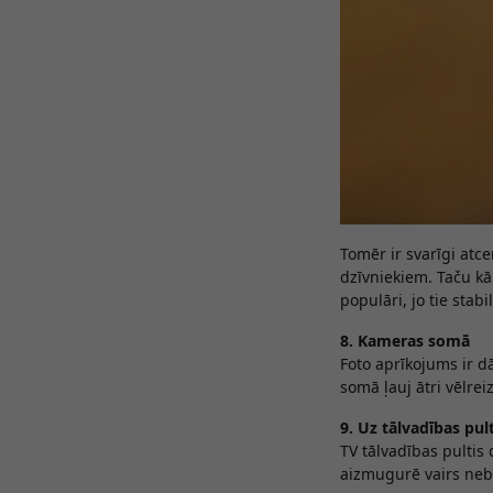
Tomēr ir svarīgi atc
dzīvniekiem. Taču kā
populāri, jo tie stabi
8. Kameras somā
Foto aprīkojums ir dā
somā ļauj ātri vēlrei
9. Uz tālvadības pul
TV tālvadības pultis 
aizmugurē vairs neb