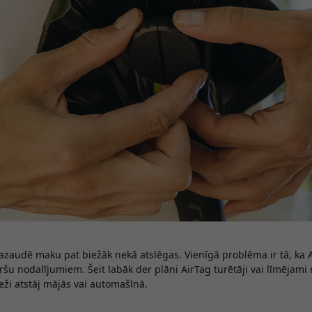
audē maku pat biežāk nekā atslēgas. Vienīgā problēma ir tā, ka A
šu nodalījumiem. Šeit labāk der plāni AirTag turētāji vai līmējami r
ieži atstāj mājās vai automašīnā.