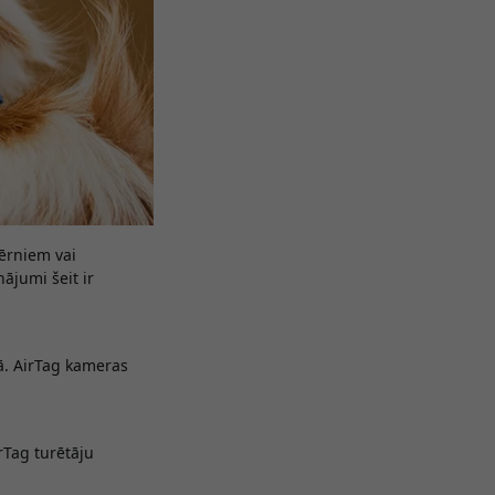
bērniem vai
ājumi šeit ir
nā. AirTag kameras
irTag turētāju