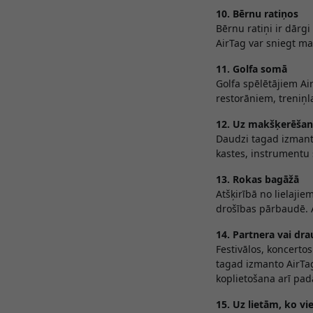
10. Bērnu ratiņos
Bērnu ratiņi ir dārgi
AirTag var sniegt ma
11. Golfa somā
Golfa spēlētājiem Air
restorāniem, treniņl
12. Uz makšķerēšan
Daudzi tagad izmanto
kastes, instrumentu 
13. Rokas bagāžā
Atšķirībā no lielajie
drošības pārbaudē. A
14. Partnera vai d
Festivālos, koncerto
tagad izmanto AirTa
koplietošana arī pad
15. Uz lietām, ko v