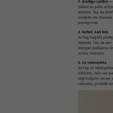
1. Atslēgu saišķis 
Sākam ar pašu acīmre
iemesls. Tas, ka tele
vislabāk der klasisks
piestiprināt.
2. Koferī, kad lido
AirTag bagāžā pēdējo
lidostās. Tas, ka var
diezgan patīkamu dro
uzreiz redzams.
3. Uz velosipēda
AirTag uz velosipēda
slēdzeni, taču var pal
stiprinājumi, ko var
redzams, jo labāk ta