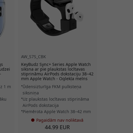
AW_S7S_CBK
gs
KeyBudz Sync+ Series Apple Watch
udzei
siksna ar pie plaukstas locītavas
-
stiprināmu AirPods dokstaciju 38–42
mm Apple Watch - Oglekļa melns
dz 1 m
Ūdensizturīga FKM pulksteņa
siksniņa
bāku
Uz plaukstas locītavas stiprināma
AirPods dokstacija
Piemērota Apple Watch 38–42 mm
Pagaidām nav noliktavā
44.99 EUR