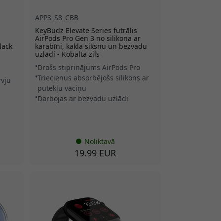
APP3_S8_CBB
KeyBudz Elevate Series futrālis
AirPods Pro Gen 3 no silikona ar
lack
karabīni, kakla siksnu un bezvadu
uzlādi - Kobalta zils
Drošs stiprinājums AirPods Pro
Triecienus absorbējošs silikons ar
rvju
putekļu vāciņu
Darbojas ar bezvadu uzlādi
Noliktavā
19.99 EUR