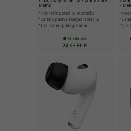
mazi, vidēji un lieli ar ComfortCore -
Comfo
Melns
- Mel
Nodrošina stabilu montāžu
Nodr
Uzlabo pasīvo skaņas izolāciju
Uzla
Trīs izmēri pielāgošanai
Trīs
Noliktavā
24.99 EUR