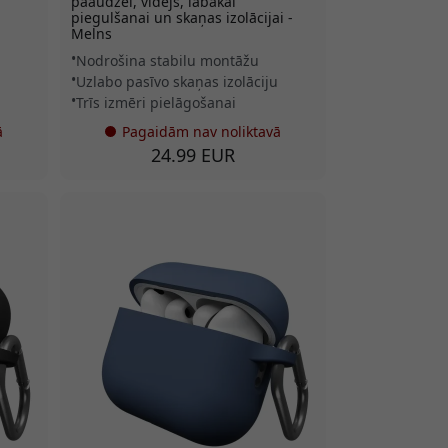
paaudzei, vidējs, labākai
piegulšanai un skaņas izolācijai -
Melns
Nodrošina stabilu montāžu
Uzlabo pasīvo skaņas izolāciju
Trīs izmēri pielāgošanai
ā
Pagaidām nav noliktavā
24.99 EUR