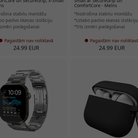
rtCore un SecureGrip, X-Small
Small ar SecureGrip un
ns
ComfortCore - Melns
ošina stabilu montāžu
Nodrošina stabilu montāžu
bo pasīvo skaņas izolāciju
Uzlabo pasīvo skaņas izolāciju
 izmēri pielāgošanai
Trīs izmēri pielāgošanai
Pagaidām nav noliktavā
Pagaidām nav noliktav
24.99 EUR
24.99 EUR