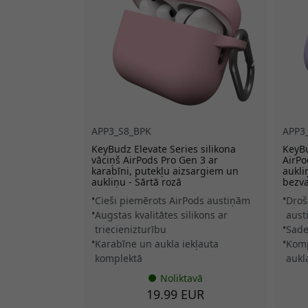
APP3_S8_BPK
APP3
KeyBudz Elevate Series silikona
KeyBu
vāciņš AirPods Pro Gen 3 ar
AirPo
karabīni, putekļu aizsargiem un
aukli
aukliņu - Sārtā rozā
bezva
Cieši piemērots AirPods austiņām
Droš
Augstas kvalitātes silikons ar
aust
triecienizturību
Sade
Karabīne un aukla iekļauta
Komp
komplektā
aukl
Noliktavā
19.99 EUR