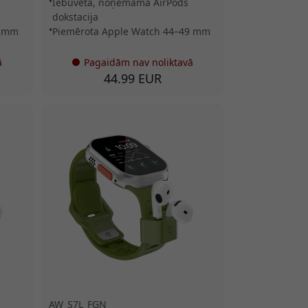
Iebūvēta, noņemama AirPods
dokstacija
2 mm
Piemērota Apple Watch 44–49 mm
ā
Pagaidām nav noliktavā
44.99 EUR
AW_S7L_FGN