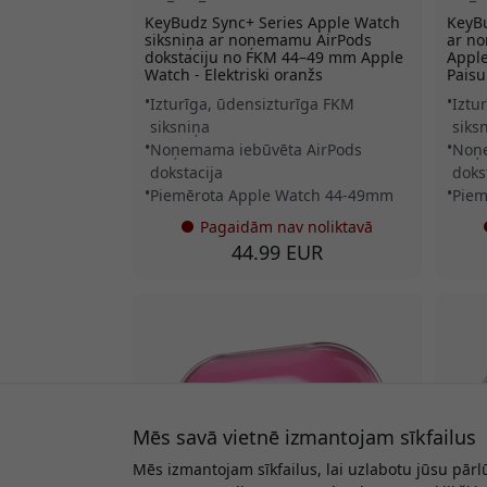
KeyBudz Sync+ Series Apple Watch
KeyBu
siksniņa ar noņemamu AirPods
ar no
dokstaciju no FKM 44–49 mm Apple
Apple
Watch - Elektriski oranžs
Paisu
Izturīga, ūdensizturīga FKM
Iztu
siksniņa
siks
Noņemama iebūvēta AirPods
Noņe
dokstacija
doks
Piemērota Apple Watch 44-49mm
Piem
Pagaidām nav noliktavā
44.99 EUR
Mēs savā vietnē izmantojam sīkfailus
Mēs izmantojam sīkfailus, lai uzlabotu jūsu pārl