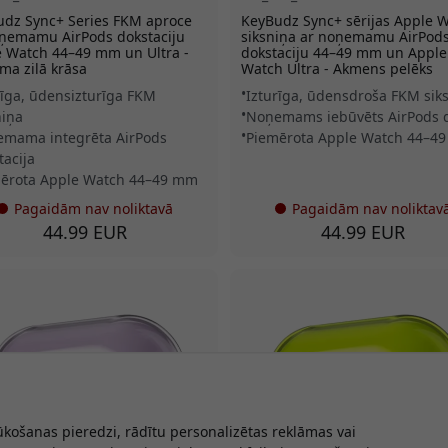
dz Sync+ Series FKM aproce
KeyBudz Sync+ sērijas Apple 
ņemamu AirPods dokstaciju
siksniņa ar noņemamu AirPod
 Watch 44–49 mm un Ultra -
dokstaciju 44–49 mm un Apple
ma zilā krāsa
Watch Ultra - Akmens pelēks
rīga, ūdensizturīga FKM
Izturīga, ūdensdroša FKM sik
niņa
Noņemams iebūvēts AirPods 
mama integrēta AirPods
Piemērota Apple Watch 44–4
tacija
ērota Apple Watch 44–49 mm
Pagaidām nav noliktavā
Pagaidām nav noliktav
44.99 EUR
44.99 EUR
ūkošanas pieredzi, rādītu personalizētas reklāmas vai