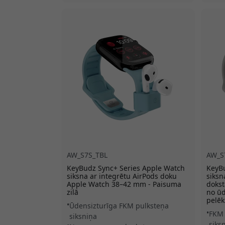
AW_S7S_TBL
AW_S
KeyBudz Sync+ Series Apple Watch
KeyBu
siksna ar integrētu AirPods doku
siksn
Apple Watch 38–42 mm - Paisuma
dokst
zilā
no ūd
pelēk
Ūdensizturīga FKM pulksteņa
FKM 
siksniņa
siks