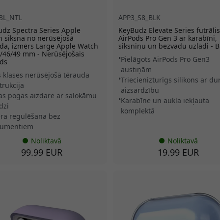
3L_NTL
APP3_S8_BLK
dz Spectra Series Apple
KeyBudz Elevate Series futrālis
 siksna no nerūsējošā
AirPods Pro Gen 3 ar karabīni,
da, izmērs Large Apple Watch
siksniņu un bezvadu uzlādi - B
/46/49 mm - Nerūsējošais
Pielāgots AirPods Pro Gen3
uds
austiņām
s klases nerūsējošā tērauda
Triecienizturīgs silikons ar du
trukcija
aizsardzību
as pogas aizdare ar salokāmu
Karabīne un aukla iekļauta
dzi
komplektā
ra regulēšana bez
rumentiem
Noliktavā
Noliktavā
99.99 EUR
19.99 EUR