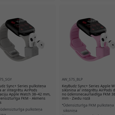
7S_SGY
AW_S7S_BLP
dz Sync+ Series pulksteņa
KeyBudz Sync+ Series Apple W
a ar integrētu AirPods
siksniņa ar integrētu AirPods 
aciju Apple Watch 38–42 mm,
no ūdensnecaurlaidīga FKM 3
ensizturīga FKM - Akmens
mm - Ziedu rozā
s
Ūdensizturīga FKM pulksteņa
ūdensizturīga pulksteņa
siksniņa
niņa