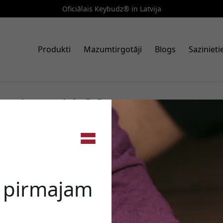
Oficiālais Keybudz® in Latvija
Produkti
Mazumtirgotāji
Blogs
Saziniet
 Apple Watch ierīcēm
ods, AirTag un Apple Watch.
🎉 Jūsu a
 austiņu uzgaļiem līdz precīziem tīrīšanas komplektiem,
u dzidru - katrs produkts ir radīts ikdienas Apple
e pirmajam
slēgām un somām, kā arī ērtas Apple Watch siksniņas ikdienas
i kalpotu ilgi.
Izmantojiet šo kodu, veic