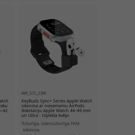
AW_S7L_CBK
atch
KeyBudz Sync+ Series Apple Watch
doku
siksniņa ar noņemamu AirPods
8–42
dokstaciju Apple Watch 44–49 mm
un Ultra - Oglekļa kvēpi
Izturīga, ūdensizturīga FKM
siksniņa