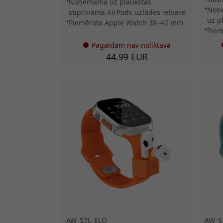
Noņemama uz plaukstas
Noņe
stiprināma AirPods uzlādes ietvare
uz p
Piemērota Apple Watch 38–42 mm
Piem
Pagaidām nav noliktavā
44.99 EUR
AW_S7L_ELO
AW_S