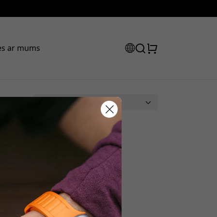
ies ar mums
tlaižu kods:
ot pasūtījumu, lai saņemtu 15%