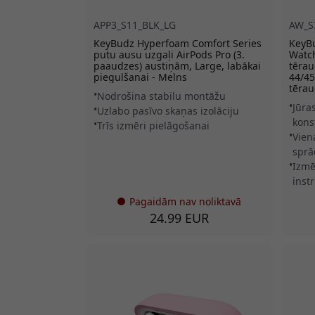
APP3_S11_BLK_LG
AW_S
KeyBudz Hyperfoam Comfort Series
KeyBu
putu ausu uzgaļi AirPods Pro (3.
Watch
paaudzes) austiņām, Large, labākai
tērau
piegulšanai - Melns
44/45
tēra
Nodrošina stabilu montāžu
Jūra
Uzlabo pasīvo skaņas izolāciju
kons
Trīs izmēri pielāgošanai
Vien
sprā
Izmē
inst
Pagaidām nav noliktavā
24.99 EUR