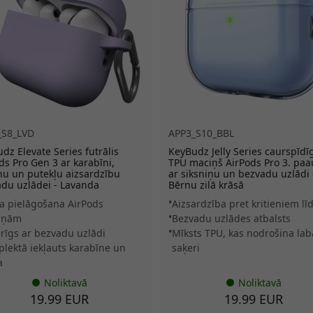
_S8_LVD
APP3_S10_BBL
dz Elevate Series futrālis
KeyBudz Jelly Series caurspīdī
ds Pro Gen 3 ar karabīni,
TPU maciņš AirPods Pro 3. paa
ņu un putekļu aizsardzību
ar siksniņu un bezvadu uzlādi 
du uzlādei - Lavanda
Bērnu zilā krāsā
a pielāgošana AirPods
Aizsardzība pret kritieniem lī
iņām
Bezvadu uzlādes atbalsts
rīgs ar bezvadu uzlādi
Mīksts TPU, kas nodrošina la
lektā iekļauts karabīne un
saķeri
a
Noliktavā
Noliktavā
19.99 EUR
19.99 EUR