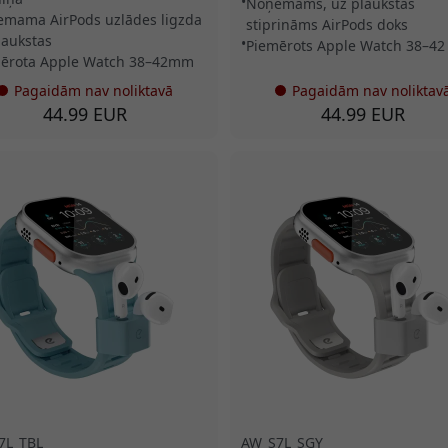
Noņemams, uz plaukstas
mama AirPods uzlādes ligzda
stiprināms AirPods doks
laukstas
Piemērots Apple Watch 38–4
ērota Apple Watch 38–42mm
Pagaidām nav noliktavā
Pagaidām nav noliktav
44.99 EUR
44.99 EUR
7L_TBL
AW_S7L_SGY