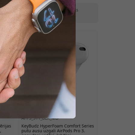
tlaidi.
ch aproce
|
Atslēgu gredzena turētājs
ks austiņām AirPods
APP3_S11_BLK_MD
ērijas
KeyBudz HyperFoam Comfort Series
,
putu ausu uzgaļi AirPods Pro 3.