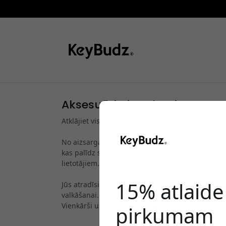
Aksesuāri AirPods, AirTag un
Atklājiet visu KeyBudz aksesuāru kolekciju AirP
No aizsargapvalkiem AirPods un ērti pieguļošiem
kas palīdz saglabāt austiņas svaigas un skanējum
lietotājiem.
15% atlaid
Jūs atradīsiet arī izturīgus AirTag turētājus at
valkāšanai.
Vienkārši uzlabojumi. Labāka lietošana. Radīts, la
pirkumam