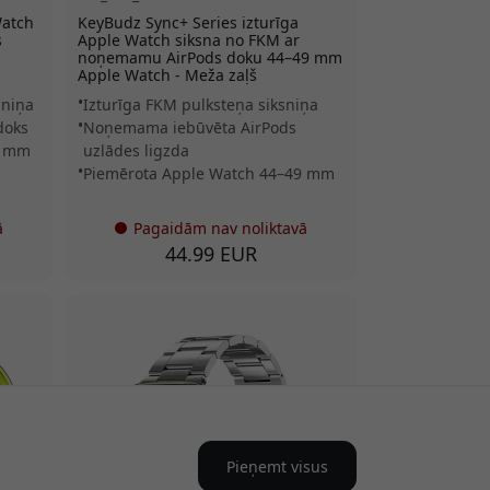
Watch
KeyBudz Sync+ Series izturīga
s
Apple Watch siksna no FKM ar
noņemamu AirPods doku 44–49 mm
Apple Watch - Meža zaļš
sniņa
Izturīga FKM pulksteņa siksniņa
doks
Noņemama iebūvēta AirPods
9 mm
uzlādes ligzda
Piemērota Apple Watch 44–49 mm
ā
Pagaidām nav noliktavā
44.99 EUR
Pieņemt visus