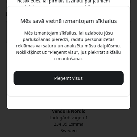
Piesakieties, lai pirmais uzzinātu par jauniem
produktiem un saņemtu 15% atlaidi
Jūsu ziņojums
Mēs savā vietnē izmantojam sīkfailus
Mēs izmantojam sīkfailus, lai uzlabotu jūsu
pārlūkošanas pieredzi, rādītu personalizētas
Jā, es vēlos 15% atlaidi
reklāmas vai saturu un analizētu mūsu datplūsmu.
Noklikšķinot uz "Pieņemt visu", jūs piekrītat sīkfailu
izmantošanai.
Sūtīt
Mēs jums nekad nesūtīsim surogātpastu. Reģistrējoties,
jūs piekrītat neregulāriem mārketinga e-pastiem,
izglītojošām sērijām un īpašiem piedāvājumiem.
Pieņemt visus
Oficiālais Keybudz® Latvija
Nē, es labāk maksātu pilnu cenu.
Pārvalda un uztur Vendora Nordic
Keybudz® oficiālais izplatītājs
Vendora Nordic
Ladugårdsvägen 1
234 35 Lomma
Sweden