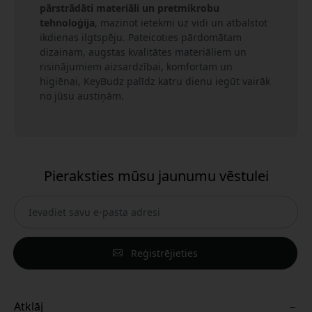
pārstrādāti materiāli un pretmikrobu
tehnoloģija
, mazinot ietekmi uz vidi un atbalstot
ikdienas ilgtspēju. Pateicoties pārdomātam
dizainam, augstas kvalitātes materiāliem un
risinājumiem aizsardzībai, komfortam un
higiēnai, KeyBudz palīdz katru dienu iegūt vairāk
no jūsu austiņām.
Pieraksties mūsu jaunumu vēstulei
Reģistrējieties
Atklāj