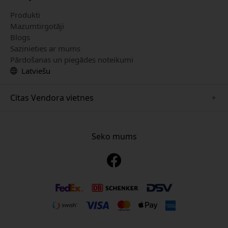
Produkti
Mazumtirgotāji
Blogs
Sazinieties ar mums
Pārdošanas un piegādes noteikumi
Latviešu
Citas Vendora vietnes
www.just-mobile.se
www.alogic.se
Seko mums
www.satechi.se
www.twelvesouth.se
www.herqs.se
www.plaud.se
www.myfirst.se