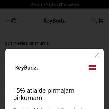
Oficiālais Keybudz® in Latvija
Sazinieties ar mums
Ir jautājums vai nepieciešama palīdzība? Mēs esam šeit, lai
palīdzētu. Aizpildiet veidlapu, un mēs ar jums sazināsimies,
cik drīz vien iespējams.
🎉 Jūsu atlaižu kods:
Jūsu vārds
15% atlaide pirmajam
pirkumam
Jūsu e-pasts
Izmantojiet šo kodu, veicot pasūtījumu, lai
saņemtu 15% atlaidi.