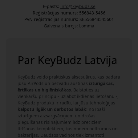
E-pasts:
info@keybudz.se
Reģistrācijas numurs: 556843-5456
PVN reģistrācijas numurs: SE556843545601
Galvenais birojs: Lomma
Par KeyBudz Latvija
KeyBudz veido praktiskus aksesuārus, kas padara
jūsu AirPods un bezvadu austiņas
izturīgākas,
ērtākas un higiēniskākas
. Balstoties uz
vienkāršu principu - uzlabot ikdienas lietošanu -,
KeyBudz produkti ir radīti, lai jūsu tehnoloģijas
kalpotu ilgāk un darbotos labāk
: no īpaši
izturīgiem aizsargvāciņiem un drošas
piegulšanas risinājumiem līdz precīziem
tīrīšanas komplektiem, kas noņem netīrumus un
baktērijas. Daudzos vāciņos tiek izmantoti