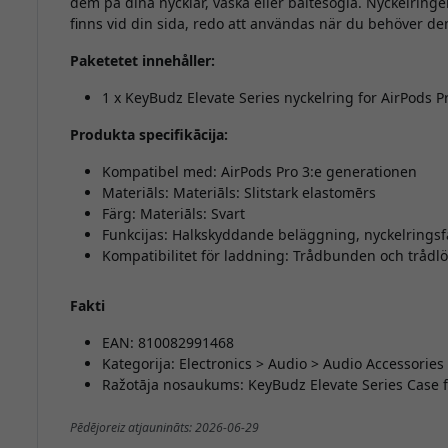
dem på dina nycklar, väska eller bältesögla. Nyckelringen 
finns vid din sida, redo att användas när du behöver de
Paketetet innehåller:
1 x KeyBudz Elevate Series nyckelring for AirPods P
Produkta specifikācija:
Kompatibel med: AirPods Pro 3:e generationen
Materiāls: Materiāls: Slitstark elastomērs
Färg: Materiāls: Svart
Funkcijas: Halkskyddande beläggning, nyckelringsf
Kompatibilitet för laddning: Trådbunden och trådlö
Fakti
EAN: 810082991468
Kategorija: Electronics > Audio > Audio Accessori
Ražotāja nosaukums: KeyBudz Elevate Series Case f
Pēdējoreiz atjaunināts: 2026-06-29