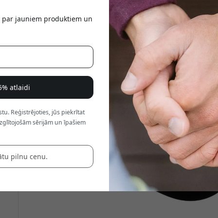
a
tu par jauniem produktiem un
5% atlaidi
. Reģistrējoties, jūs piekrītat
zglītojošām sērijām un īpašiem
ātu pilnu cenu.