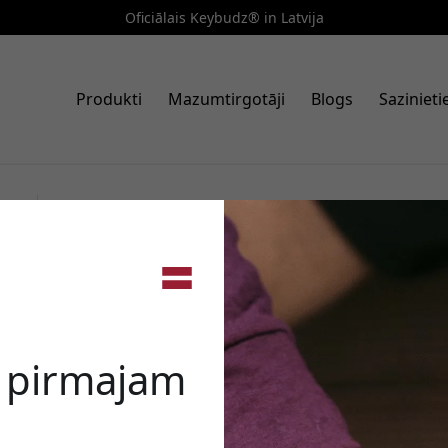
Oficiālais Keybudz® in Latvija
Produkti
Mazumtirgotāji
Blogs
Saziniet
Art. nr.: APP3_S8_BLK
KeyBudz Elevate Series futrāl
🎉 Jūsu a
karabīni, siksniņu un bezvadu 
e pirmajam
Izmantojiet šo kodu, veic