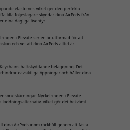
mpande elastomer, vilket ger den perfekta
fa lilla följeslagare skyddar dina AirPods från
der dina dagliga äventyr.
ringen i Elevate-serien är utformad för att
väskan och vet att dina AirPods alltid är
es Keychains halkskyddande beläggning. Det
örhindrar oavsiktliga öppningar och håller dina
sensorutskärningar. Nyckelringen i Elevate-
laddningsalternativ, vilket gör det bekvämt
ll dina AirPods inom räckhåll genom att fästa