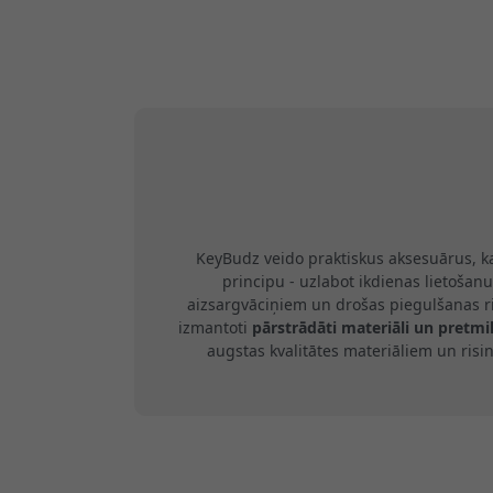
KeyBudz veido praktiskus aksesuārus, k
principu - uzlabot ikdienas lietošanu
aizsargvāciņiem un drošas piegulšanas r
izmantoti
pārstrādāti materiāli un pretm
augstas kvalitātes materiāliem un ris