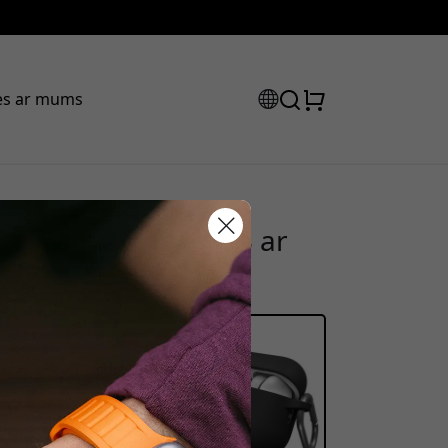
ies ar mums
is AirPods Pro Gen 3 ar
tlaižu kods:
uzlādi - Black
ot pasūtījumu, lai saņemtu 15%