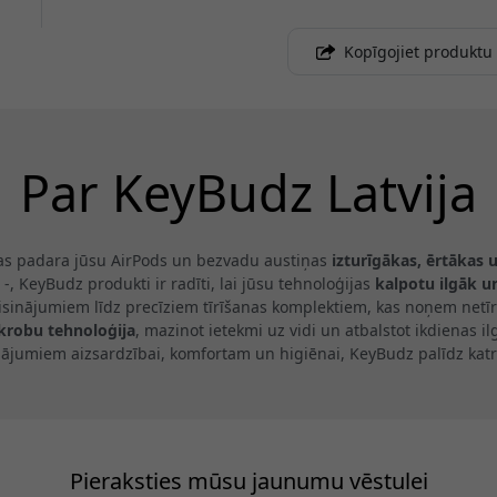
Kopīgojiet produktu
Par KeyBudz Latvija
as padara jūsu AirPods un bezvadu austiņas
izturīgākas, ērtākas 
 -, KeyBudz produkti ir radīti, lai jūsu tehnoloģijas
kalpotu ilgāk u
isinājumiem līdz precīziem tīrīšanas komplektiem, kas noņem netīr
ikrobu tehnoloģija
, mazinot ietekmi uz vidi un atbalstot ikdienas 
inājumiem aizsardzībai, komfortam un higiēnai, KeyBudz palīdz katr
Pieraksties mūsu jaunumu vēstulei