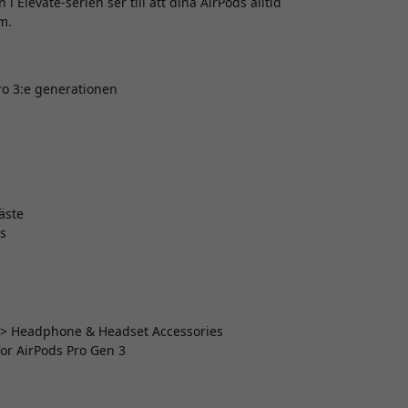
i Elevate-serien ser till att dina AirPods alltid
m.
ro 3:e generationen
äste
s
es > Headphone & Headset Accessories
or AirPods Pro Gen 3