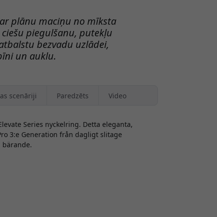
 ar plānu maciņu no mīksta
 ciešu piegulšanu, putekļu
atbalstu bezvadu uzlādei,
bīni un auklu.
as scenāriji
Paredzēts
Video
Elevate Series nyckelring. Detta eleganta,
Pro 3:e Generation från dagligt slitage
ga bärande.