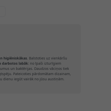
un higiēniskākas
. Balstoties uz vienkāršu
n darbotos labāk
: no īpaši izturīgiem
umus un baktērijas. Daudzos vāciņos tiek
ilgtspēju. Pateicoties pārdomātam dizainam,
u dienu iegūt vairāk no jūsu austiņām.