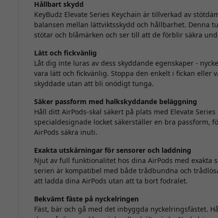
Hållbart skydd
KeyBudz Elevate Series Keychain är tillverkad av stötdä
balansen mellan lättviktsskydd och hållbarhet. Denna tuf
stötar och blåmärken och ser till att de förblir säkra un
Lätt och fickvänlig
Låt dig inte luras av dess skyddande egenskaper - nyckel
vara lätt och fickvänlig. Stoppa den enkelt i fickan eller 
skyddade utan att bli onödigt tunga.
Säker passform med halkskyddande beläggning
Håll ditt AirPods-skal säkert på plats med Elevate Seri
specialdesignade locket säkerställer en bra passform, f
AirPods säkra inuti.
Exakta utskärningar för sensorer och laddning
Njut av full funktionalitet hos dina AirPods med exakta 
serien är kompatibel med både trådbundna och trådlösa 
att ladda dina AirPods utan att ta bort fodralet.
Bekvämt fäste på nyckelringen
Fäst, bär och gå med det inbyggda nyckelringsfästet. Hå