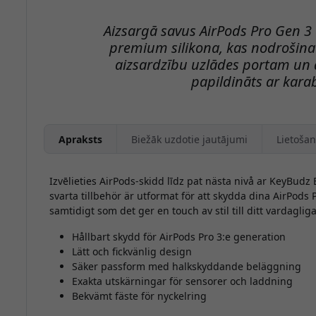
Aizsargā savus AirPods Pro Gen 3
premium silikona, kas nodrošina
aizsardzību uzlādes portam un 
papildināts ar kara
Apraksts
Biežāk uzdotie jautājumi
Lietošan
Izvēlieties AirPods-skidd līdz pat nästa nivå ar KeyBudz 
svarta tillbehör är utformat för att skydda dina AirPods 
samtidigt som det ger en touch av stil till ditt vardagli
Hållbart skydd för AirPods Pro 3:e generation
Lätt och fickvänlig design
Säker passform med halkskyddande beläggning
Exakta utskärningar för sensorer och laddning
Bekvämt fäste för nyckelring