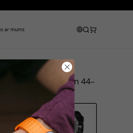
ies ar mums
 siksna no FKM,
tlaižu kods:
Apple Watch Ultra un 44–
ot pasūtījumu, lai saņemtu 15%