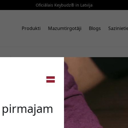
Oficiālais Keybudz® in Latvija
Produkti
Mazumtirgotāji
Blogs
Saziniet
Art. nr.: AW_S1L_CBK
KeyBudz Journey Apple Watch
🎉 Jūsu a
ūdensizturīga un UV izturīga 
49 mm - Oglekļa sodrēji
e pirmajam
Izmantojiet šo kodu, veic