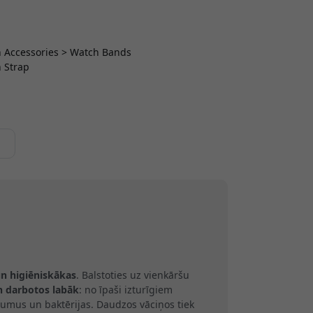
ch Accessories > Watch Bands
 Strap
un higiēniskākas
. Balstoties uz vienkāršu
n darbotos labāk
: no īpaši izturīgiem
umus un baktērijas. Daudzos vāciņos tiek