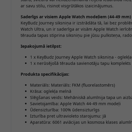
ar savu stilu, risinot visgrūtākos izaicinājumus.
Saderīgs ar visiem Apple Watch modeļiem (44-49 mm)
KeyBudz Journey siksniņa ir izstrādāta tā, lai bez prob
Watch Ultra, un ir saderīga ar visām Apple Watch ierīc
tērauda tapas stiprina siksniņu pie jūsu pulksteņa, rad
Iepakojumā ietilpst:
1 x KeyBudz Journey Apple Watch siksniņa - oglekļa
1 x nerūsējošā tērauda savienotāju tapu komplekts
Produkta specifikācijas:
Materiāls: Materiāls: FKM (fluorelastomērs)
Krāsa: oglekļa melnā
Slēgšanas veids: Mehāniskā alumīnija tapa un aizb
Savietojamība: Apple Watch 44-49 mm modeļi
Ūdensizturība: 100% ūdensizturīgs
Izturība pret ultravioleto starojumu: Jā
Aparatūra: 6061 aviācijas un kosmosa klases alumīn