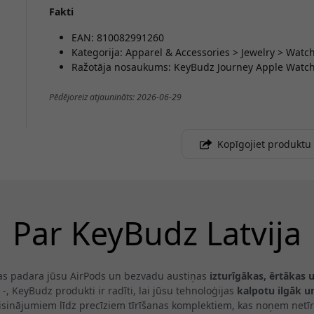
Fakti
EAN: 810082991260
Kategorija: Apparel & Accessories > Jewelry > Wat
Ražotāja nosaukums: KeyBudz Journey Apple Watch
Pēdējoreiz atjaunināts: 2026-06-29
Kopīgojiet produktu
Par KeyBudz Latvija
as padara jūsu AirPods un bezvadu austiņas
izturīgākas, ērtākas 
 -, KeyBudz produkti ir radīti, lai jūsu tehnoloģijas
kalpotu ilgāk u
isinājumiem līdz precīziem tīrīšanas komplektiem, kas noņem netīr