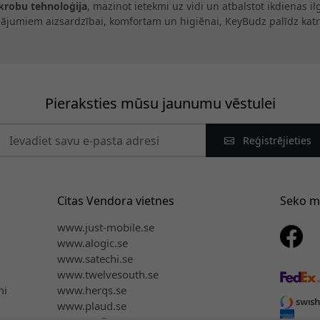
ikrobu tehnoloģija
, mazinot ietekmi uz vidi un atbalstot ikdienas 
inājumiem aizsardzībai, komfortam un higiēnai, KeyBudz palīdz katr
Pieraksties mūsu jaunumu vēstulei
Reģistrējieties
Citas Vendora vietnes
Seko 
www.just-mobile.se
www.alogic.se
www.satechi.se
www.twelvesouth.se
mi
www.herqs.se
www.plaud.se