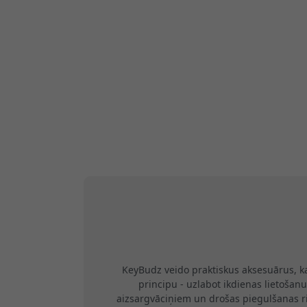
KeyBudz veido praktiskus aksesuārus, k
principu - uzlabot ikdienas lietošanu
aizsargvāciņiem un drošas piegulšanas r