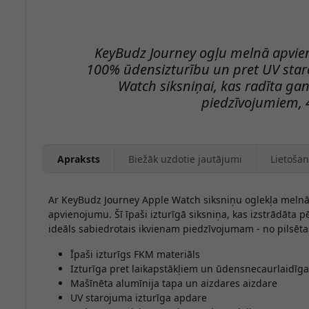
KeyBudz Journey ogļu melnā apvien
100% ūdensizturību un pret UV star
Watch siksniņai, kas radīta ga
piedzīvojumiem,
Apraksts
Biežāk uzdotie jautājumi
Lietošan
Ar KeyBudz Journey Apple Watch siksniņu oglekļa melnā k
apvienojumu. Šī īpaši izturīgā siksniņa, kas izstrādāta 
ideāls sabiedrotais ikvienam piedzīvojumam - no pilsēta
Īpaši izturīgs FKM materiāls
Izturīga pret laikapstākļiem un ūdensnecaurlaidīga
Mašīnēta alumīnija tapa un aizdares aizdare
UV starojuma izturīga apdare