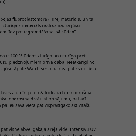
mm)
spējas fluoroelastomēra (FKM) materiāla, un tā
i izturīgais materiāls nodrošina, ka jūsu
niem līdz pat iegremdēšanai sālsūdenī,
na ir 100 % ūdensizturīga un izturīga pret
 jūsu piedzīvojumiem brīvā dabā. Neatkarīgi no
ņos, jūsu Apple Watch siksniņa neatpaliks no jūsu
ases alumīnija pin & tuck aizdare nodrošina
tikai nodrošina drošu stiprinājumu, bet arī
paliek savā vietā pat visprasīgāko aktivitāšu
u pat visnelabvēlīgākajā ārējā vidē. Intensīvu UV
balēs tās košo oglekļa melno krāsu. Izcelieties