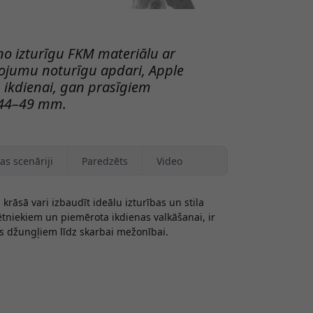
o izturīgu FKM materiālu ar
ojumu noturīgu apdari, Apple
n ikdienai, gan prasīgiem
 44–49 mm.
as scenāriji
Paredzēts
Video
rāsā vari izbaudīt ideālu izturības un stila
pētniekiem un piemērota ikdienas valkāšanai, ir
s džungļiem līdz skarbai mežonībai.