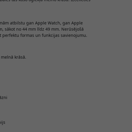
lēmām atbilstu gan Apple Watch, gan Apple
ēm, sākot no 44 mm līdz 49 mm. Nerūsējošā
ot perfektu formas un funkcijas savienojumu.
 melnā krāsā.
āzni
ijs