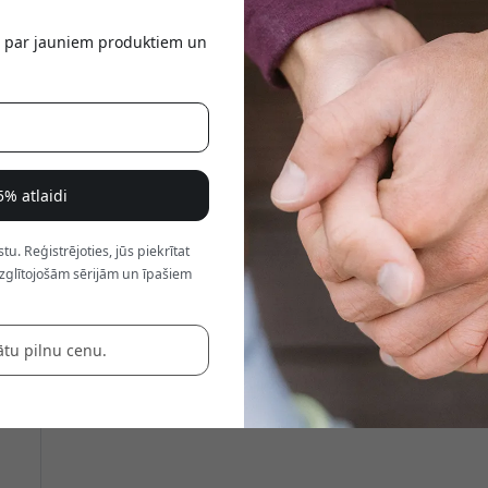
a
tu par jauniem produktiem un
5% atlaidi
. Reģistrējoties, jūs piekrītat
zglītojošām sērijām un īpašiem
ātu pilnu cenu.