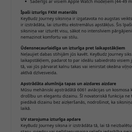
Saderīgs ar visiem Apple Watch modeļiem (44-49 
Īpaši izturīgs FKM materiāls
KeyBudz Journey siksniņa ir izgatavota no augstas veikt
ir izstrādāta, lai izturētu ekstremālus apstākļus. Šis īpaš
siksniņa var izturēt visu, sākot no intensīviem pārgājie
nemazinot komfortu vai stilu.
Ūdensnecaurlaidīga un izturīga pret laikapstākļiem
Neļaujiet dabas stihijām jūs kavēt. KeyBudz Journey siks
laikapstākļiem, padarot to par ideālu sabiedroto visiem
tā, vai jūs pārvarat kalnu takas vai ienirstat okeāna viļ
aktīvā dzīvesveida.
Apstrādāta alumīnija tapas un aizdares aizdare
Mūsu mehāniski apstrādātā 6061 aviācijas un kosmosa kl
drošību un elegantu dizainu. Šī novatoriskā funkcija ne 
piedāvā dizainu bez aizķeršanās, nodrošinot, ka siksniņa 
laikā.
UV starojuma izturīga apdare
KeyBudz Journey siksna ir izstrādāta tā, lai tā neizbalēt
staru, sviedru vai nelīdzenumaina reljefa iedarbība neiz