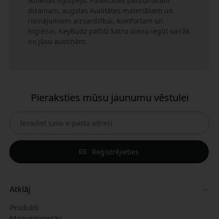
ikdienas ilgtspēju. Pateicoties pārdomātam
dizainam, augstas kvalitātes materiāliem un
risinājumiem aizsardzībai, komfortam un
higiēnai, KeyBudz palīdz katru dienu iegūt vairāk
no jūsu austiņām.
Pieraksties mūsu jaunumu vēstulei
Reģistrējieties
Atklāj
Produkti
Mazumtirgotāji