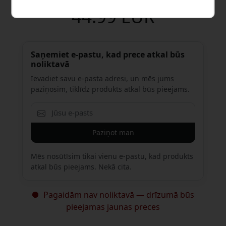
44.99 EUR
Saņemiet e-pastu, kad prece atkal būs
noliktavā
Ievadiet savu e-pasta adresi, un mēs jums
paziņosim, tiklīdz produkts atkal būs pieejams.
Paziņot man
Mēs nosūtīsim tikai vienu e-pastu, kad produkts
atkal būs pieejams. Nekā cita.
Pagaidām nav noliktavā — drīzumā būs
pieejamas jaunas preces