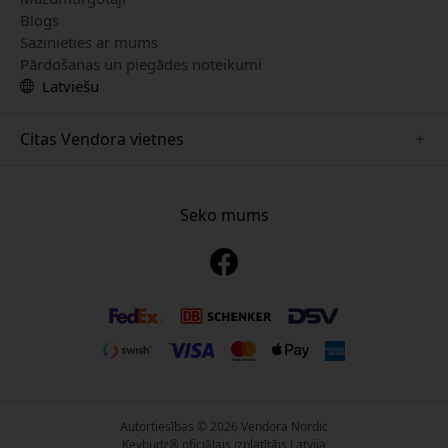
Blogs
Sazinieties ar mums
Pārdošanas un piegādes noteikumi
Latviešu
Citas Vendora vietnes
www.just-mobile.se
www.alogic.se
Seko mums
www.satechi.se
www.twelvesouth.se
www.herqs.se
www.plaud.se
www.myfirst.se
Autortiesības © 2026 Vendora Nordic
Keybudz® oficiālais izplatītājs Latvija