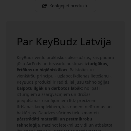
Kopīgojiet produktu
Par KeyBudz Latvija
KeyBudz veido praktiskus aksesuārus, kas padara
jūsu AirPods un bezvadu austiņas
izturīgākas,
ērtākas un higiēniskākas
. Balstoties uz
vienkāršu principu - uzlabot ikdienas lietošanu -,
KeyBudz produkti ir radīti, lai jūsu tehnoloģijas
kalpotu ilgāk un darbotos labāk
: no īpaši
izturīgiem aizsargvāciņiem un drošas
piegulšanas risinājumiem līdz precīziem
tīrīšanas komplektiem, kas noņem netīrumus un
baktērijas. Daudzos vāciņos tiek izmantoti
pārstrādāti materiāli un pretmikrobu
tehnoloģija
, mazinot ietekmi uz vidi un atbalstot