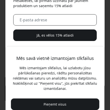
Piesakieties, lai pirmais uzzinātu par jauniem
produktiem un saņemtu 15% atlaidi
Jā, es vēlos 15% atlaidi
Mēs jums nekad nesūtīsim surogātpastu. Reģistrējoties,
jūs piekrītat neregulāriem mārketinga e-pastiem,
Mēs savā vietnē izmantojam sīkfailus
izglītojošām sērijām un īpašiem piedāvājumiem.
Mēs izmantojam sīkfailus, lai uzlabotu jūsu
Nē, es labāk maksātu pilnu cenu.
pārlūkošanas pieredzi, rādītu personalizētas
reklāmas vai saturu un analizētu mūsu datplūsmu.
Noklikšķinot uz "Pieņemt visu", jūs piekrītat sīkfailu
izmantošanai.
Pieņemt visus
Ieteicamā cena