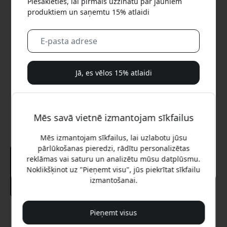
Piesakieties, lai pirmais uzzinātu par jauniem
produktiem un saņemtu 15% atlaidi
Jā, es vēlos 15% atlaidi
Mēs jums nekad nesūtīsim surogātpastu. Reģistrējoties,
jūs piekrītat neregulāriem mārketinga e-pastiem,
Mēs savā vietnē izmantojam sīkfailus
izglītojošām sērijām un īpašiem piedāvājumiem.
Mēs izmantojam sīkfailus, lai uzlabotu jūsu
Nē, es labāk maksātu pilnu cenu.
pārlūkošanas pieredzi, rādītu personalizētas
reklāmas vai saturu un analizētu mūsu datplūsmu.
Noklikšķinot uz "Pieņemt visu", jūs piekrītat sīkfailu
izmantošanai.
Pieņemt visus
Ieteicamā cena