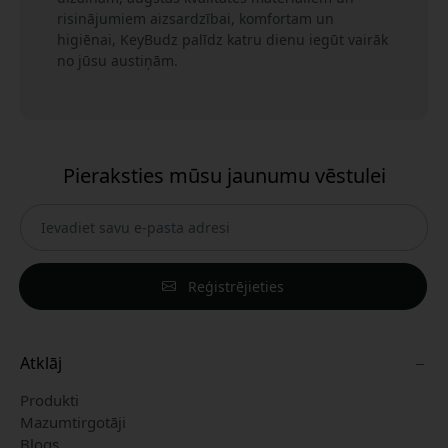
risinājumiem aizsardzībai, komfortam un
higiēnai, KeyBudz palīdz katru dienu iegūt vairāk
no jūsu austiņām.
Pieraksties mūsu jaunumu vēstulei
Reģistrējieties
Atklāj
Produkti
Mazumtirgotāji
Blogs