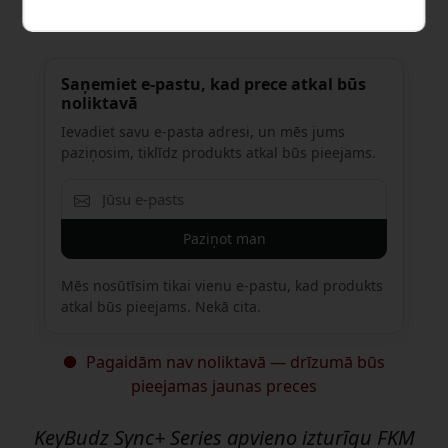
44.99 EUR
Saņemiet e-pastu, kad prece atkal būs
noliktavā
Ievadiet savu e-pasta adresi, un mēs jums
paziņosim, tiklīdz produkts atkal būs pieejams.
Paziņot man
Mēs nosūtīsim tikai vienu e-pastu, kad produkts
atkal būs pieejams. Nekā cita.
Pagaidām nav noliktavā — drīzumā būs
pieejamas jaunas preces
KeyBudz Sync+ Series apvieno izturīgu FKM