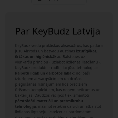
Par KeyBudz Latvija
KeyBudz veido praktiskus aksesuārus, kas padara
jūsu AirPods un bezvadu austiņas
izturīgākas,
ērtākas un higiēniskākas
. Balstoties uz
vienkāršu principu - uzlabot ikdienas lietošanu -,
KeyBudz produkti ir radīti, lai jūsu tehnoloģijas
kalpotu ilgāk un darbotos labāk
: no īpaši
izturīgiem aizsargvāciņiem un drošas
piegulšanas risinājumiem līdz precīziem
tīrīšanas komplektiem, kas noņem netīrumus un
baktērijas. Daudzos vāciņos tiek izmantoti
pārstrādāti materiāli un pretmikrobu
tehnoloģija
, mazinot ietekmi uz vidi un atbalstot
ikdienas ilgtspēju. Pateicoties pārdomātam
dizainam, augstas kvalitātes materiāliem un