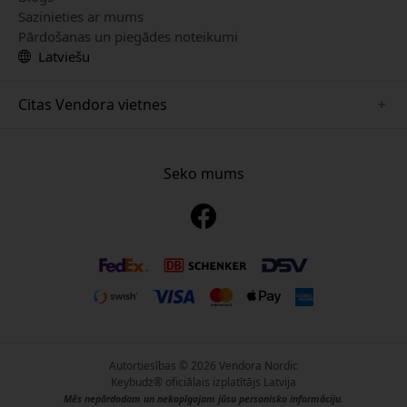
Sazinieties ar mums
Pārdošanas un piegādes noteikumi
Latviešu
Citas Vendora vietnes
www.just-mobile.se
www.alogic.se
Seko mums
www.satechi.se
www.twelvesouth.se
www.herqs.se
www.plaud.se
www.myfirst.se
Autortiesības © 2026 Vendora Nordic
Keybudz® oficiālais izplatītājs Latvija
Mēs nepārdodam un nekopīgojam jūsu personisko informāciju.