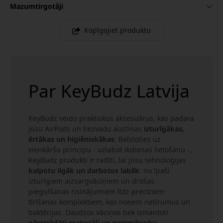
Mazumtirgotāji
Kopīgojiet produktu
Par KeyBudz Latvija
KeyBudz veido praktiskus aksesuārus, kas padara
jūsu AirPods un bezvadu austiņas
izturīgākas,
ērtākas un higiēniskākas
. Balstoties uz
vienkāršu principu - uzlabot ikdienas lietošanu -,
KeyBudz produkti ir radīti, lai jūsu tehnoloģijas
kalpotu ilgāk un darbotos labāk
: no īpaši
izturīgiem aizsargvāciņiem un drošas
piegulšanas risinājumiem līdz precīziem
tīrīšanas komplektiem, kas noņem netīrumus un
baktērijas. Daudzos vāciņos tiek izmantoti
pārstrādāti materiāli un pretmikrobu