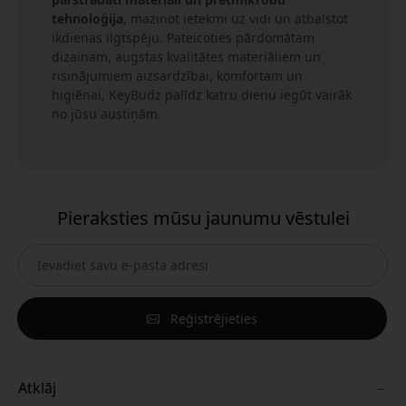
tehnoloģija
, mazinot ietekmi uz vidi un atbalstot
ikdienas ilgtspēju. Pateicoties pārdomātam
dizainam, augstas kvalitātes materiāliem un
risinājumiem aizsardzībai, komfortam un
higiēnai, KeyBudz palīdz katru dienu iegūt vairāk
no jūsu austiņām.
Pieraksties mūsu jaunumu vēstulei
Reģistrējieties
Atklāj