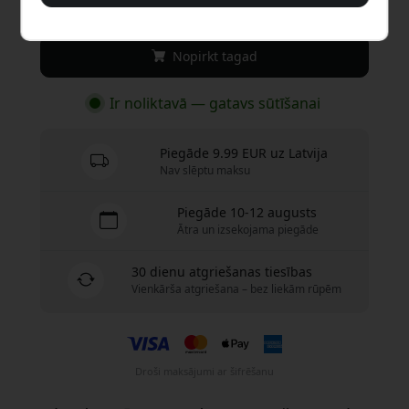
34.99 EUR
Nopirkt tagad
Ir noliktavā — gatavs sūtīšanai
Piegāde 9.99 EUR uz Latvija
Nav slēptu maksu
Piegāde 10-12 augusts
Ātra un izsekojama piegāde
30 dienu atgriešanas tiesības
Vienkārša atgriešana – bez liekām rūpēm
Droši maksājumi ar šifrēšanu