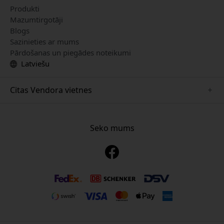
Produkti
Mazumtirgotāji
Blogs
Sazinieties ar mums
Pārdošanas un piegādes noteikumi
Latviešu
Citas Vendora vietnes
www.just-mobile.se
www.alogic.se
Seko mums
www.satechi.se
www.twelvesouth.se
www.herqs.se
www.plaud.se
www.myfirst.se