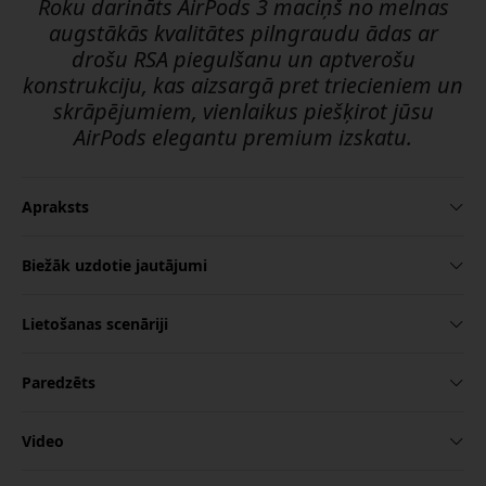
Roku darināts AirPods 3 maciņš no melnas
augstākās kvalitātes pilngraudu ādas ar
drošu RSA piegulšanu un aptverošu
konstrukciju, kas aizsargā pret triecieniem un
skrāpējumiem, vienlaikus piešķirot jūsu
AirPods elegantu premium izskatu.
Apraksts
Biežāk uzdotie jautājumi
Lietošanas scenāriji
Paredzēts
Video