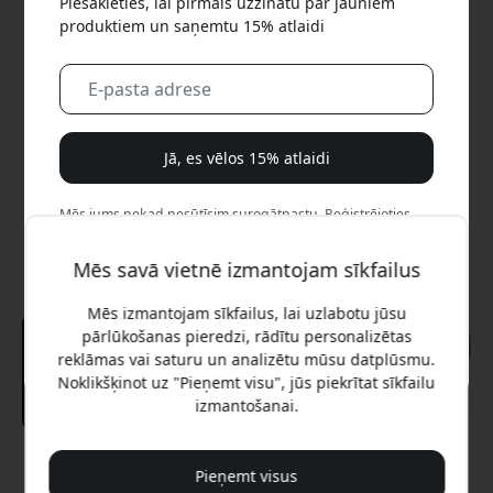
Piesakieties, lai pirmais uzzinātu par jauniem
produktiem un saņemtu 15% atlaidi
Jā, es vēlos 15% atlaidi
Mēs jums nekad nesūtīsim surogātpastu. Reģistrējoties,
jūs piekrītat neregulāriem mārketinga e-pastiem,
izglītojošām sērijām un īpašiem piedāvājumiem.
Mēs savā vietnē izmantojam sīkfailus
Mēs izmantojam sīkfailus, lai uzlabotu jūsu
Nē, es labāk maksātu pilnu cenu.
pārlūkošanas pieredzi, rādītu personalizētas
reklāmas vai saturu un analizētu mūsu datplūsmu.
Noklikšķinot uz "Pieņemt visu", jūs piekrītat sīkfailu
izmantošanai.
Ieteicamā cena
Pieņemt visus