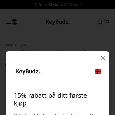
Offisiell Keybudz® i Norge
Art.nr.: APB_ARC
KeyBudz AirCare rengjøringssett for
AirPods og AirPods Pro med børster, kluter
og rengjøringsverktøy - Hvit
🎉 Din rabattkode:
15% rabatt på ditt første
kjøp
Bruk denne koden i kassen for å få 15% rabatt.