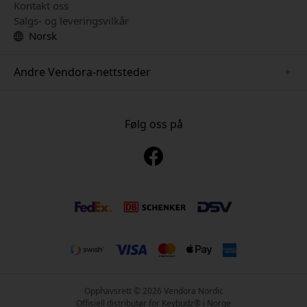
Kontakt oss
Salgs- og leveringsvilkår
Norsk
Andre Vendora-nettsteder
www.just-mobile.se
www.alogic.se
Følg oss på
www.satechi.se
www.twelvesouth.se
www.herqs.se
www.plaud.se
www.myfirst.se
Opphavsrett © 2026 Vendora Nordic
Offisiell distributør for Keybudz® i Norge