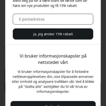
Meld deg på for å være blant de første som får
høre om nye produkter og få 15% rabatt
Ja, jeg ønsker 15% rabatt
Vi vil aldri sende deg søppelpost. Ved å registrere deg
samtykker du til sporadiske markedsførings-e-poster,
Vi bruker informasjonskapsler på
opplæringsserier og spesialtilbud.
nettstedet vårt
Nei, jeg vil heller betale full pris.
Vi bruker informasjonskapsler for å forbedre
nettleseropplevelsen din, vise tilpassede annonser
eller innhold og analysere trafikken vår. Ved å klikke
på "Godta alle" samtykker du til vår bruk av
informasjonskapsler.
Anbefalt pris