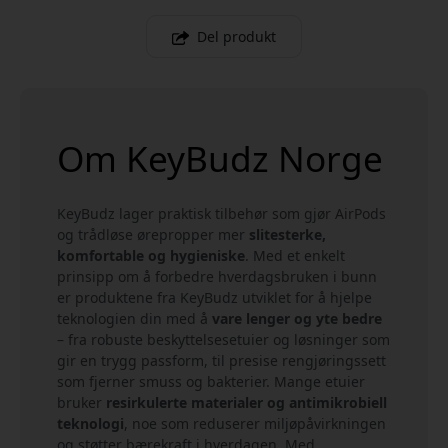
Del produkt
Om KeyBudz Norge
KeyBudz lager praktisk tilbehør som gjør AirPods
og trådløse ørepropper mer
slitesterke,
komfortable og hygieniske
. Med et enkelt
prinsipp om å forbedre hverdagsbruken i bunn
er produktene fra KeyBudz utviklet for å hjelpe
teknologien din med å
vare lenger og yte bedre
– fra robuste beskyttelsesetuier og løsninger som
gir en trygg passform, til presise rengjøringssett
som fjerner smuss og bakterier. Mange etuier
bruker
resirkulerte materialer og antimikrobiell
teknologi
, noe som reduserer miljøpåvirkningen
og støtter bærekraft i hverdagen. Med