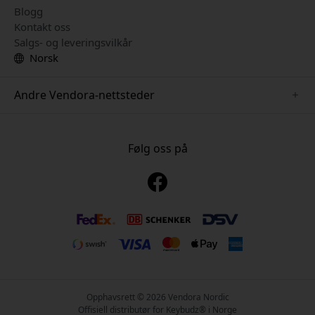
Blogg
Kontakt oss
Salgs- og leveringsvilkår
Norsk
Andre Vendora-nettsteder
www.just-mobile.se
www.alogic.se
Følg oss på
www.satechi.se
www.twelvesouth.se
www.herqs.se
www.plaud.se
www.myfirst.se
Opphavsrett © 2026 Vendora Nordic
Offisiell distributør for Keybudz® i Norge