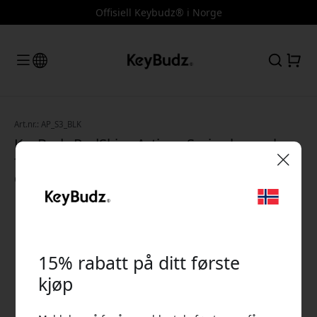
Offisiell Keybudz® i Norge
Art.nr.: AP_S3_BLK
KeyBudz PodSkinz Artisan Series lærveske
for AirPods 3 i ekte skinn med håndlaget
design og beskyttelse - Svart
🎉 Din rabattkode:
15% rabatt på ditt første
kjøp
Bruk denne koden i kassen for å få 15% rabatt.