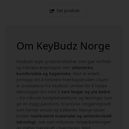
Del produkt
Om KeyBudz Norge
KeyBudz lager praktisk tilbehør som gjør AirPods
og trådløse ørepropper mer
slitesterke,
komfortable og hygieniske
. Med et enkelt
prinsipp om å forbedre hverdagsbruken i bunn
er produktene fra KeyBudz utviklet for å hjelpe
teknologien din med å
vare lenger og yte bedre
– fra robuste beskyttelsesetuier og løsninger som
gir en trygg passform, til presise rengjøringssett
som fjerner smuss og bakterier. Mange etuier
bruker
resirkulerte materialer og antimikrobiell
teknologi
, noe som reduserer miljøpåvirkningen
og støtter bærekraft i hverdagen. Med