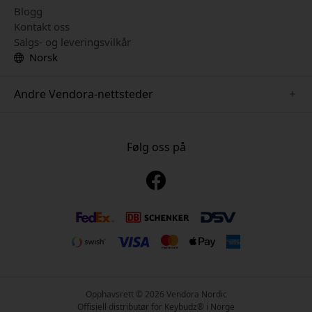
Blogg
Kontakt oss
Salgs- og leveringsvilkår
Norsk
Andre Vendora-nettsteder
www.just-mobile.se
www.alogic.se
Følg oss på
www.satechi.se
www.twelvesouth.se
www.herqs.se
www.plaud.se
www.myfirst.se
Opphavsrett © 2026 Vendora Nordic
Offisiell distributør for Keybudz® i Norge