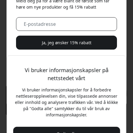
Meld deg på for å være blant de første som får
høre om nye produkter og få 15% rabatt
Ja, jeg ønsker 15% rabatt
Vi vil aldri sende deg søppelpost. Ved å registrere deg
samtykker du til sporadiske markedsførings-e-poster,
Vi bruker informasjonskapsler på
opplæringsserier og spesialtilbud.
nettstedet vårt
Nei, jeg vil heller betale full pris.
Vi bruker informasjonskapsler for å forbedre
nettleseropplevelsen din, vise tilpassede annonser
eller innhold og analysere trafikken vår. Ved å klikke
på "Godta alle" samtykker du til vår bruk av
informasjonskapsler.
Anbefalt pris