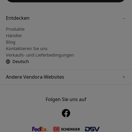
Entdecken
Produkte
Händler
Blog
Kontaktieren Sie uns
Verkaufs- und Lieferbedingungen
Deutsch
Andere Vendora-Websites
www.just-mobile.se
www.alogic.se
Folgen Sie uns auf
www.satechi.se
www.twelvesouth.se
www.herqs.se
www.plaud.se
www.myfirst.se