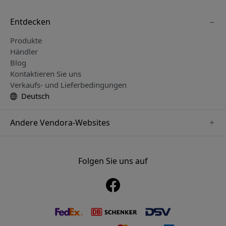
Entdecken
Produkte
Händler
Blog
Kontaktieren Sie uns
Verkaufs- und Lieferbedingungen
Deutsch
Andere Vendora-Websites
www.just-mobile.se
www.alogic.se
Folgen Sie uns auf
www.satechi.se
www.twelvesouth.se
www.herqs.se
www.plaud.se
www.myfirst.se