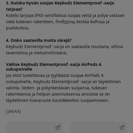
3. Kuinka hyvän suojan Keybudz Elementproof -sarja
tarjoaa?
Kotelo tarjoaa IPX5-sertifioitua suojaa vettä ja pölyä vastaan
sekä tukevan rakenteen, რომელიც kestää kolhuja ja
pudotuksia.
4. Onko saatavilla muita värejä?
Keybudz Elementproof -sarja on saatavilla mustana, villinä
laventelina ja metsänvihreänä.
Valitse Keybudz Elementproof -sarja AirPods 4.
sukupolvelle
Jos etsit luotettavaa ja tyylikästä suojaa AirPods 4.
sukupolvelle, Keybudz Elementproof -sarja on täydellinen
valinta. Veden- ja pölynkestävän suojansa, tukevan
rakenteensa ja helpon asennuksensa ansiosta se on
täydellinen lisävaruste kuulokkeidesi suojaamiseen.
[JAKAA]