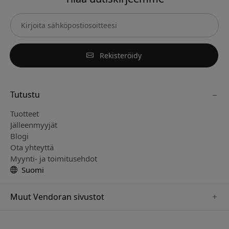
Rekisteröidy
Tutustu
Tuotteet
Jälleenmyyjät
Blogi
Ota yhteyttä
Myynti- ja toimitusehdot
Suomi
Muut Vendoran sivustot
www.just-mobile.se
www.alogic.se