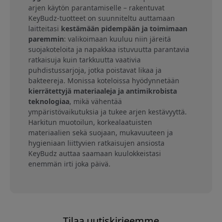
arjen käytön parantamiselle – rakentuvat
KeyBudz-tuotteet on suunniteltu auttamaan
laitteitasi
kestämään pidempään ja toimimaan
paremmin
: valikoimaan kuuluu niin järeitä
suojakoteloita ja napakkaa istuvuutta parantavia
ratkaisuja kuin tarkkuutta vaativia
puhdistussarjoja, jotka poistavat likaa ja
bakteereja. Monissa koteloissa hyödynnetään
kierrätettyjä materiaaleja ja antimikrobista
teknologiaa
, mikä vähentää
ympäristövaikutuksia ja tukee arjen kestävyyttä.
Harkitun muotoilun, korkealaatuisten
materiaalien sekä suojaan, mukavuuteen ja
hygieniaan liittyvien ratkaisujen ansiosta
KeyBudz auttaa saamaan kuulokkeistasi
enemmän irti joka päivä.
Tilaa uutiskirjeemme