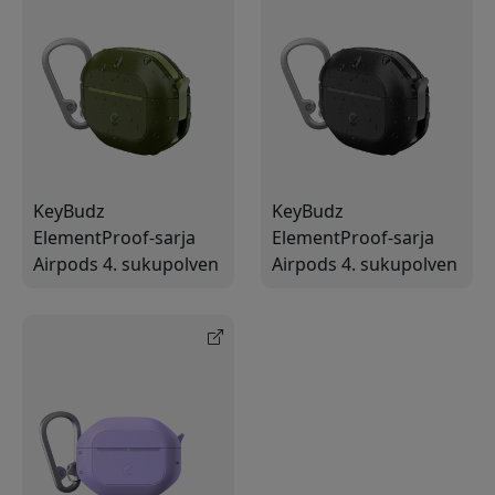
KeyBudz
KeyBudz
ElementProof-sarja
ElementProof-sarja
Airpods 4. sukupolven
Airpods 4. sukupolven
puhelimille -
puhelimille - Hiilimusta
metsänvihreä