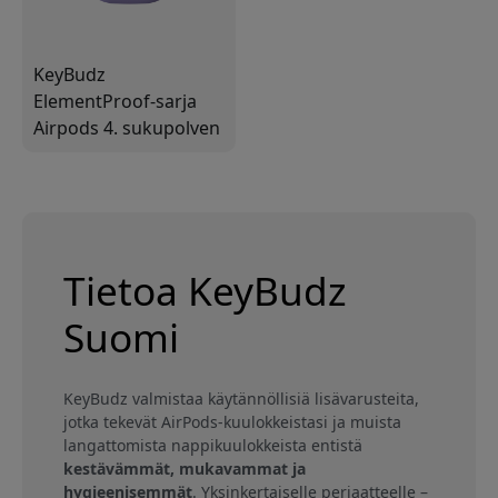
KeyBudz
ElementProof-sarja
Airpods 4. sukupolven
puhelimille - villi
laventeli
Tietoa KeyBudz
Suomi
KeyBudz valmistaa käytännöllisiä lisävarusteita,
jotka tekevät AirPods-kuulokkeistasi ja muista
langattomista nappikuulokkeista entistä
kestävämmät, mukavammat ja
hygieenisemmät
. Yksinkertaiselle periaatteelle –