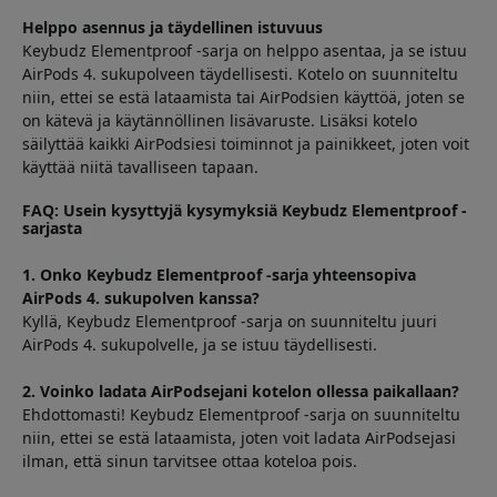
Helppo asennus ja täydellinen istuvuus
Keybudz Elementproof -sarja on helppo asentaa, ja se istuu
AirPods 4. sukupolveen täydellisesti. Kotelo on suunniteltu
niin, ettei se estä lataamista tai AirPodsien käyttöä, joten se
on kätevä ja käytännöllinen lisävaruste. Lisäksi kotelo
säilyttää kaikki AirPodsiesi toiminnot ja painikkeet, joten voit
käyttää niitä tavalliseen tapaan.
FAQ: Usein kysyttyjä kysymyksiä Keybudz Elementproof -
sarjasta
1. Onko Keybudz Elementproof -sarja yhteensopiva
AirPods 4. sukupolven kanssa?
Kyllä, Keybudz Elementproof -sarja on suunniteltu juuri
AirPods 4. sukupolvelle, ja se istuu täydellisesti.
2. Voinko ladata AirPodsejani kotelon ollessa paikallaan?
Ehdottomasti! Keybudz Elementproof -sarja on suunniteltu
niin, ettei se estä lataamista, joten voit ladata AirPodsejasi
ilman, että sinun tarvitsee ottaa koteloa pois.