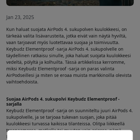
Jan 23, 2025
Kun haluat suojata AirPods 4. sukupolven kuulokkeesi, on
tärkeää valita lisävarusteita, jotka eivät vain näytä hyviltä,
vaan tarjoavat myös luotettavaa suojaa ja toimivuutta.
Keybudz Elementproof -sarja AirPods 4. sukupolvelle on
täydellinen ratkaisu sinulle, joka haluat suojata kuulokkeesi
vedeltä, pölyltä ja kolhuilta. Tässä artikkelissa kerromme,
miksi Keybudz Elementproof -sarja on paras valinta
AirPodseillesi ja miten se eroaa muista markkinoilla olevista
vaihtoehdoista.
Suojaa AirPods 4. sukupolvi Keybudz Elementproof -
sarjalla
Keybudz Elementproof -sarja on suunniteltu juuri AirPods 4.
sukupolvelle, ja se tarjoaa tukevan suojan, joka pitää
kuulokkeesi turvassa kaikissa tilanteissa. Olitpa liikkeellä
treenaamassa, matkalla tai muuten vain arjessa, nämä
kotelot suojaavat AirPodsejasi vaurioilta.