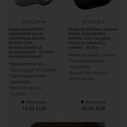
AP3_S2_PPNK
AP3_S3_BLK
KeyBudz podSkinz
KeyBudz PodSkinz Artisan
HybridShell Series -
Series -nahkakotelo
avaimenperäkotelo
AirPods 3:lle, langaton
AirPods 3:lle
lataus ja italialaista
karabiinihaalla ja
nahkaa - Musta
kaulanauhalla - Pastelli
Aitoa italialaista nahkaa
vaaleanpunainen
Tuki langattomalle
Kolmikerroksinen
lataukselle
hybridisuoja 360 astetta
Turvallinen istuvuus
Tuki langattomalle
RSA:n avulla
lataukselle
Karabiini ja köysi
mukana
Varastossa
Varastossa
19.99 EUR
49.99 EUR