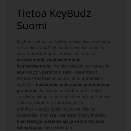
Tietoa KeyBudz
Suomi
KeyBudz valmistaa käytännöllisiä lisävarusteita,
jotka tekevät AirPods-kuulokkeistasi ja muista
langattomista nappikuulokkeista entistä
kestävämmät, mukavammat ja
hygieenisemmät
. Yksinkertaiselle periaatteelle –
arjen käytön parantamiselle – rakentuvat
KeyBudz-tuotteet on suunniteltu auttamaan
laitteitasi
kestämään pidempään ja toimimaan
paremmin
: valikoimaan kuuluu niin järeitä
suojakoteloita ja napakkaa istuvuutta parantavia
ratkaisuja kuin tarkkuutta vaativia
puhdistussarjoja, jotka poistavat likaa ja
bakteereja. Monissa koteloissa hyödynnetään
kierrätettyjä materiaaleja ja antimikrobista
teknologiaa
, mikä vähentää