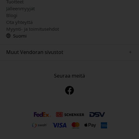
Tuotteet
Jälleenmyyjät
Blogi
Ota yhteyttä
Myynti- ja toimitusehdot
Suomi
Muut Vendoran sivustot
www.just-mobile.se
www.alogic.se
Seuraa meitä
www.satechi.se
www.twelvesouth.se
www.herqs.se
www.plaud.se
www.myfirst.se