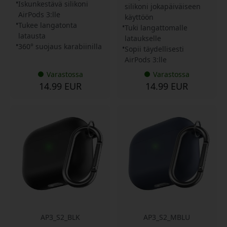
Iskunkestävä silikoni
silikoni jokapäiväiseen
AirPods 3:lle
käyttöön
Tukee langatonta
Tuki langattomalle
latausta
lataukselle
360° suojaus karabiinilla
Sopii täydellisesti
AirPods 3:lle
Varastossa
Varastossa
14.99 EUR
14.99 EUR
AP3_S2_BLK
AP3_S2_MBLU