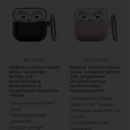
AP3_S5_BLK
AP3_S5_BPK
KeyBudz podSkinz Elevate
KeyBudz PodSkinz Elevate
Series -suojakotelo
Series -suojakuori AirPods
AirPods 3:lle
3:lle, langattoman
karabiinihakalla,
latauksen tuella ja
kaulanauhalla ja
karabiinihaalla -
langattomalla latauksella
Vaaleanpunainen
- Musta
Iskunkestävä silikoni,
Iskuja vaimentava 360°
jossa on 360° suojaus
suoja
Yhteensopiva AirPods 3:n
Tuki langattomalle
kanssa
lataukselle
Tuki langattomalle
Karabiini ja köysi
lataukselle