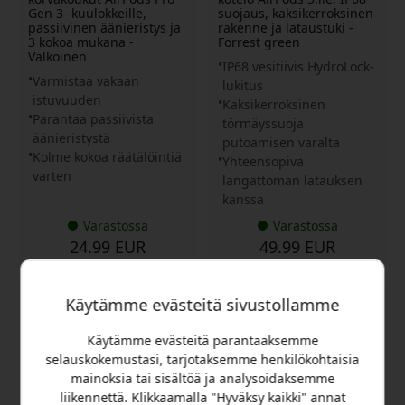
Gen 3 -kuulokkeille,
suojaus, kaksikerroksinen
passiivinen äänieristys ja
rakenne ja lataustuki -
3 kokoa mukana -
Forrest green
Valkoinen
IP68 vesitiivis HydroLock-
Varmistaa vakaan
lukitus
istuvuuden
Kaksikerroksinen
Parantaa passiivista
törmäyssuoja
äänieristystä
putoamisen varalta
Kolme kokoa räätälöintiä
Yhteensopiva
varten
langattoman latauksen
kanssa
Varastossa
Varastossa
24.99 EUR
49.99 EUR
Käytämme evästeitä sivustollamme
Käytämme evästeitä parantaaksemme
selauskokemustasi, tarjotaksemme henkilökohtaisia
mainoksia tai sisältöä ja analysoidaksemme
liikennettä. Klikkaamalla "Hyväksy kaikki" annat