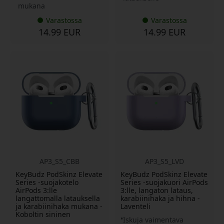
mukana
Varastossa
Varastossa
14.99 EUR
14.99 EUR
AP3_S5_CBB
AP3_S5_LVD
KeyBudz PodSkinz Elevate
KeyBudz PodSkinz Elevate
Series -suojakotelo
Series -suojakuori AirPods
AirPods 3:lle
3:lle, langaton lataus,
langattomalla latauksella
karabiinihaka ja hihna -
ja karabiinihaka mukana -
Laventeli
Koboltin sininen
Iskuja vaimentava