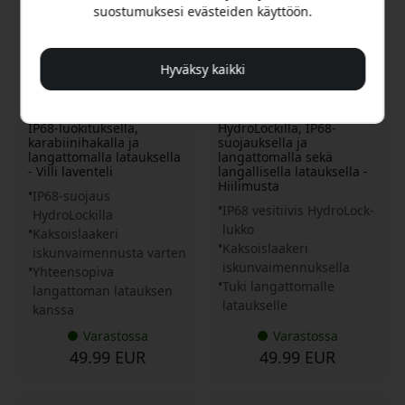
suostumuksesi evästeiden käyttöön.
Hyväksy kaikki
AP3_S6_WLR
AP3_S6_CBK
KeyBudz Element Series
KeyBudz Element Series -
suojakotelo AirPods 3:lle,
kotelo AirPods 3:lle
IP68-luokituksella,
HydroLockilla, IP68-
karabiinihakalla ja
suojauksella ja
langattomalla latauksella
langattomalla sekä
- Villi laventeli
langallisella latauksella -
Hiilimusta
IP68-suojaus
IP68 vesitiivis HydroLock-
HydroLockilla
lukko
Kaksoislaakeri
Kaksoislaakeri
iskunvaimennusta varten
iskunvaimennuksella
Yhteensopiva
Tuki langattomalle
langattoman latauksen
lataukselle
kanssa
Varastossa
Varastossa
49.99 EUR
49.99 EUR