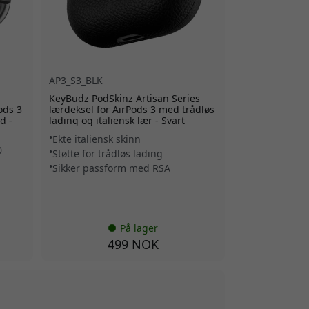
AP3_S3_BLK
KeyBudz PodSkinz Artisan Series
ods 3
lærdeksel for AirPods 3 med trådløs
d -
lading og italiensk lær - Svart
Ekte italiensk skinn
0
Støtte for trådløs lading
Sikker passform med RSA
På lager
499 NOK