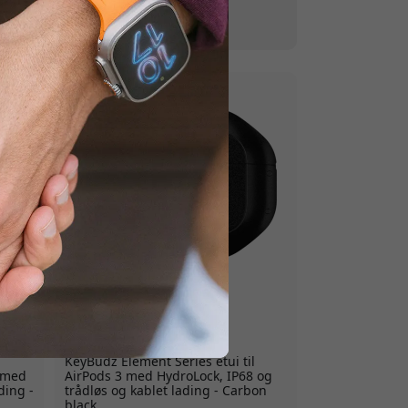
h-armbånd
|
Nøkkelringholder
or AirPods
AP3_S6_CBK
KeyBudz Element Series etui til
3 med
AirPods 3 med HydroLock, IP68 og
ding -
trådløs og kablet lading - Carbon
black