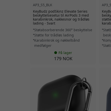
AP3_S5_BLK
AP3_
KeyBudz podSkinz Elevate Series
KeyBu
beskyttelsesetui til AirPods 3 med
besky
karabinkrok, nakkesnor og trådløs
støtt
lading - Svart
karab
Støtabsorberende 360° beskyttelse
Støt
Støtte for trådløs lading
besk
Karabinkrok og nøkkelbånd
Komp
medfølger
Støtt
På lager
179 NOK