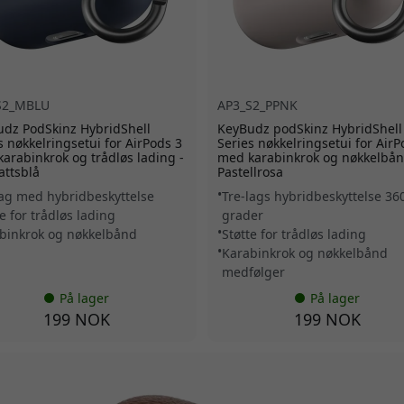
S2_MBLU
AP3_S2_PPNK
dz PodSkinz HybridShell
KeyBudz podSkinz HybridShell
s nøkkelringsetui for AirPods 3
Series nøkkelringsetui for AirP
arabinkrok og trådløs lading -
med karabinkrok og nøkkelbån
ttsblå
Pastellrosa
lag med hybridbeskyttelse
Tre-lags hybridbeskyttelse 36
e for trådløs lading
grader
binkrok og nøkkelbånd
Støtte for trådløs lading
Karabinkrok og nøkkelbånd
medfølger
På lager
På lager
199 NOK
199 NOK