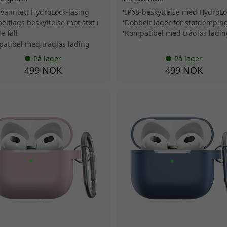
 vanntett HydroLock-låsing
IP68-beskyttelse med HydroLo
eltlags beskyttelse mot støt i
Dobbelt lager for støtdempin
le fall
Kompatibel med trådløs ladin
atibel med trådløs lading
På lager
På lager
499 NOK
499 NOK