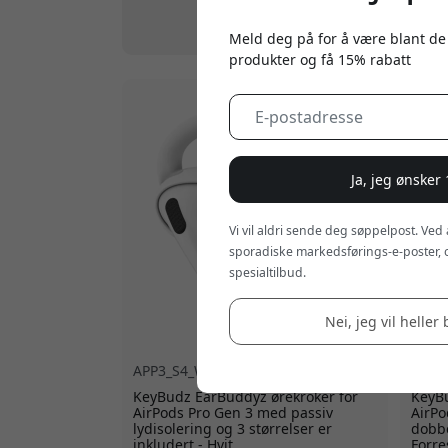
Alle
|
AirPods-etui
|
Tilbehør
|
Rengjø
Meld deg på for å være blant de
produkter og få 15% rabatt
Ja, jeg ønsker
Vi vil aldri sende deg søppelpost. Ved
sporadiske markedsførings-e-poster, 
spesialtilbud.
Nei, jeg vil heller 
APP3_S4_WHT
AP3_
KeyBudz EarBuddyz ørekroker for
KeyBu
AirPods Pro Gen 3 med passiv
AirPo
lydisolering og 3 størrelser er
dobbe
inkludert - Hvit
Forre