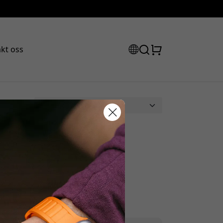
kt oss
abattkode:
ssen for å få 15% rabatt.