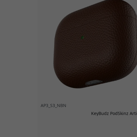
AP3_S3_NBN
KeyBudz PodSkinz Artis