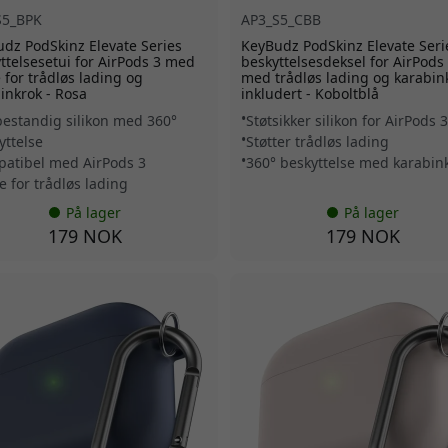
S5_BPK
AP3_S5_CBB
dz PodSkinz Elevate Series
KeyBudz PodSkinz Elevate Seri
ttelsesetui for AirPods 3 med
beskyttelsesdeksel for AirPods
e for trådløs lading og
med trådløs lading og karabin
inkrok - Rosa
inkludert - Koboltblå
bestandig silikon med 360°
Støtsikker silikon for AirPods 3
yttelse
Støtter trådløs lading
atibel med AirPods 3
360° beskyttelse med karabin
e for trådløs lading
På lager
På lager
179 NOK
179 NOK