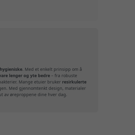
 hygieniske
. Med et enkelt prinsipp om å
vare lenger og yte bedre
– fra robuste
 bakterier. Mange etuier bruker
resirkulerte
agen. Med gjennomtenkt design, materialer
 ut av øreproppene dine hver dag.