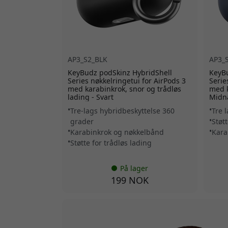
AP3_S2_BLK
AP3_
KeyBudz podSkinz HybridShell
KeyBu
Series nøkkelringetui for AirPods 3
Serie
med karabinkrok, snor og trådløs
med k
lading - Svart
Midna
Tre-lags hybridbeskyttelse 360
Tre 
grader
Støtt
Karabinkrok og nøkkelbånd
Kara
Støtte for trådløs lading
På lager
199 NOK