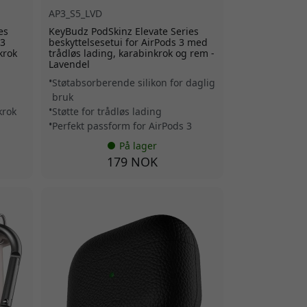
AP3_S5_LVD
es
KeyBudz PodSkinz Elevate Series
 3
beskyttelsesetui for AirPods 3 med
krok
trådløs lading, karabinkrok og rem -
Lavendel
Støtabsorberende silikon for daglig
bruk
krok
Støtte for trådløs lading
Perfekt passform for AirPods 3
På lager
179 NOK