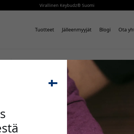
Virallinen Keybudz® Suomi
Tuotteet
Jälleenmyyjät
Blogi
Ota yh
Tuotenumero: APP3_S3_NBN
KeyBudz Artisan Series -nahka
🎉 Alenn
joka tukee langallista ja langa
Luonnonruskea
s
stä
Käytä tätä koodia kassal