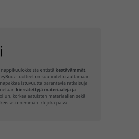
i
a nappikuulokkeista entistä
kestävämmät,
t KeyBudz-tuotteet on suunniteltu auttamaan
a napakkaa istuvuutta parantavia ratkaisuja
ynnetään
kierrätettyjä materiaaleja ja
oilun, korkealaatuisten materiaalien sekä
keistasi enemmän irti joka päivä.