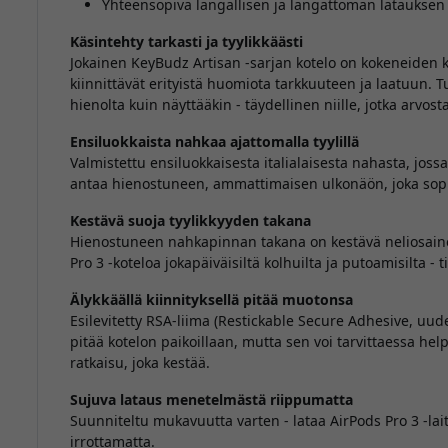
Yhteensopiva langallisen ja langattoman latauksen
Käsintehty tarkasti ja tyylikkäästi
Jokainen KeyBudz Artisan -sarjan kotelo on kokeneiden k
kiinnittävät erityistä huomiota tarkkuuteen ja laatuun. T
hienolta kuin näyttääkin - täydellinen niille, jotka arvosta
Ensiluokkaista nahkaa ajattomalla tyylillä
Valmistettu ensiluokkaisesta italialaisesta nahasta, joss
antaa hienostuneen, ammattimaisen ulkonäön, joka sopii
Kestävä suoja tyylikkyyden takana
Hienostuneen nahkapinnan takana on kestävä neliosaine
Pro 3 -koteloa jokapäiväisiltä kolhuilta ja putoamisilta - 
Älykkäällä kiinnityksellä pitää muotonsa
Esilevitetty RSA-liima (Restickable Secure Adhesive, uude
pitää kotelon paikoillaan, mutta sen voi tarvittaessa help
ratkaisu, joka kestää.
Sujuva lataus menetelmästä riippumatta
Suunniteltu mukavuutta varten - lataa AirPods Pro 3 -lait
irrottamatta.