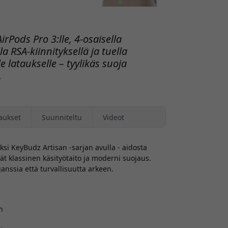
irPods Pro 3:lle, 4-osaisella
a RSA-kiinnityksellä ja tuella
e lataukselle – tyylikäs suoja
.
aukset
Suunniteltu
Videot
ksi KeyBudz Artisan -sarjan avulla - aidosta
vät klassinen käsityötaito ja moderni suojaus.
nssia että turvallisuutta arkeen.
n