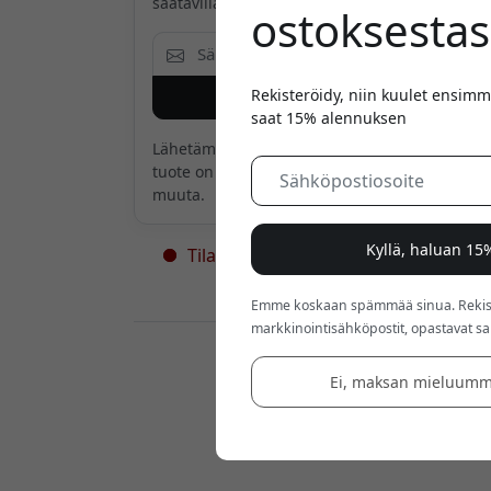
saatavilla.
ostoksestas
Rekisteröidy, niin kuulet ensimm
Ilmoita minulle
saat 15% alennuksen
Lähetämme sinulle sähköpostin vain, kun
tuote on taas saatavilla. Emme mitään
muuta.
Kyllä, haluan 1
Tilapäisesti loppu varastosta - lisää
tulossa
Emme koskaan spämmää sinua. Rekiste
markkinointisähköpostit, opastavat sarj
Jälleenmyyjät:
Ei, maksan mieluumm