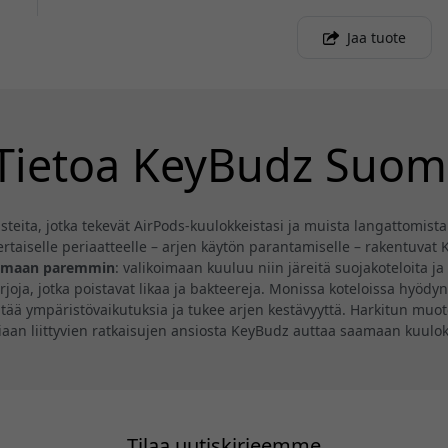
Jaa tuote
Tietoa KeyBudz Suom
steita, jotka tekevät AirPods-kuulokkeistasi ja muista langattomist
ertaiselle periaatteelle – arjen käytön parantamiselle – rakentuva
mimaan paremmin
: valikoimaan kuuluu niin järeitä suojakoteloita j
rjoja, jotka poistavat likaa ja bakteereja. Monissa koteloissa hyöd
tää ympäristövaikutuksia ja tukee arjen kestävyyttä. Harkitun muot
an liittyvien ratkaisujen ansiosta KeyBudz auttaa saamaan kuulok
Tilaa uutiskirjeemme