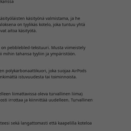
 kanssa
äsityöläisten käsityönä valmistama, ja he
uloksena on tyylikäs kotelo, joka tuntuu yhtä
vat aitoa käsityötä.
a on pebblebled-tekstuuri. Musta viimeistely
 mihin tahansa tyyliin ja ympäristöön.
n polykarbonaattikuori, joka suojaa AirPods
tinkimättä istuvuudesta tai toiminnoista.
lleen liimattavissa oleva turvallinen liima)
osti irrottaa ja kiinnittää uudelleen. Turvallinen
teesi sekä langattomasti että kaapelilla koteloa