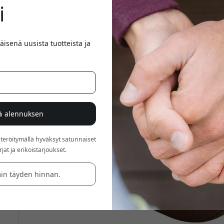
i
äisenä uusista tuotteista ja
5% alennuksen
röitymällä hyväksyt satunnaiset
at ja erikoistarjoukset.
in täyden hinnan.