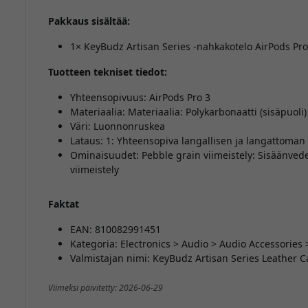
Pakkaus sisältää:
1× KeyBudz Artisan Series -nahkakotelo AirPods Pro
Tuotteen tekniset tiedot:
Yhteensopivuus: AirPods Pro 3
Materiaalia: Materiaalia: Polykarbonaatti (sisäpuoli)
Väri: Luonnonruskea
Lataus: 1: Yhteensopiva langallisen ja langattoman
Ominaisuudet: Pebble grain viimeistely: Sisäänvedet
viimeistely
Faktat
EAN: 810082991451
Kategoria: Electronics > Audio > Audio Accessories
Valmistajan nimi: KeyBudz Artisan Series Leather Ca
Viimeksi päivitetty: 2026-06-29