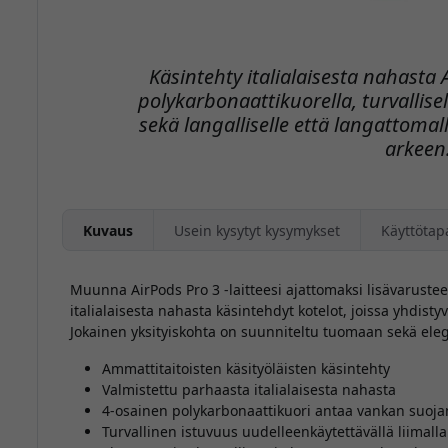
Käsintehty italialaisesta nahasta A
polykarbonaattikuorella, turvallisell
sekä langalliselle että langattomall
arkeen
Kuvaus
Usein kysytyt kysymykset
Käyttötap
Muunna AirPods Pro 3 -laitteesi ajattomaksi lisävarustee
italialaisesta nahasta käsintehdyt kotelot, joissa yhdisty
Jokainen yksityiskohta on suunniteltu tuomaan sekä elega
Ammattitaitoisten käsityöläisten käsintehty
Valmistettu parhaasta italialaisesta nahasta
4-osainen polykarbonaattikuori antaa vankan suoja
Turvallinen istuvuus uudelleenkäytettävällä liimalla