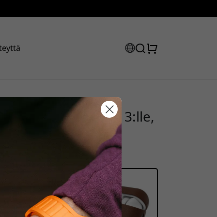
teyttä
kotelo AirPods Pro 3:lle,
uskoodisi:
tonta latausta -
la saadaksesi 15% alennuksen.