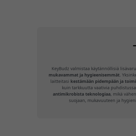
KeyBudz valmistaa käytännöllisiä lisävaru
mukavammat ja hygieenisemmät
. Yksink
laitteitasi
kestämään pidempään ja toi
kuin tarkkuutta vaativia puhdistussa
antimikrobista teknologiaa
, mikä vähen
suojaan, mukavuuteen ja hygienia