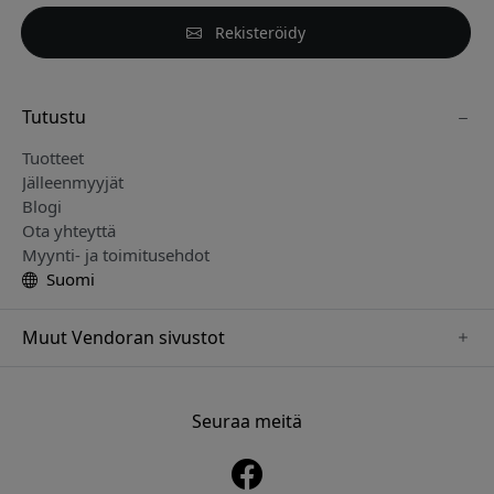
Rekisteröidy
Tutustu
Tuotteet
Jälleenmyyjät
Blogi
Ota yhteyttä
Myynti- ja toimitusehdot
Suomi
Muut Vendoran sivustot
www.just-mobile.se
www.alogic.se
Seuraa meitä
www.satechi.se
www.twelvesouth.se
www.herqs.se