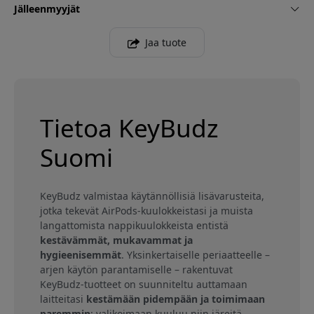
Jälleenmyyjät
Jaa tuote
Tietoa KeyBudz
Suomi
KeyBudz valmistaa käytännöllisiä lisävarusteita,
jotka tekevät AirPods-kuulokkeistasi ja muista
langattomista nappikuulokkeista entistä
kestävämmät, mukavammat ja
hygieenisemmät
. Yksinkertaiselle periaatteelle –
arjen käytön parantamiselle – rakentuvat
KeyBudz-tuotteet on suunniteltu auttamaan
laitteitasi
kestämään pidempään ja toimimaan
paremmin
: valikoimaan kuuluu niin järeitä