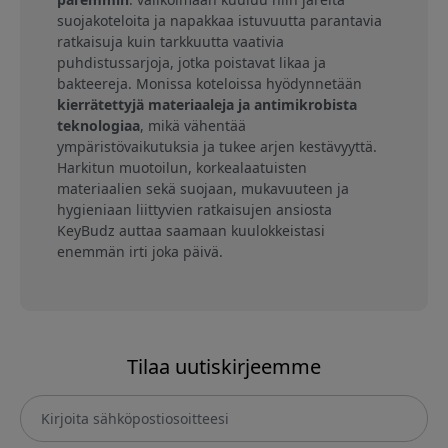
suojakoteloita ja napakkaa istuvuutta parantavia
ratkaisuja kuin tarkkuutta vaativia
puhdistussarjoja, jotka poistavat likaa ja
bakteereja. Monissa koteloissa hyödynnetään
kierrätettyjä materiaaleja ja antimikrobista
teknologiaa
, mikä vähentää
ympäristövaikutuksia ja tukee arjen kestävyyttä.
Harkitun muotoilun, korkealaatuisten
materiaalien sekä suojaan, mukavuuteen ja
hygieniaan liittyvien ratkaisujen ansiosta
KeyBudz auttaa saamaan kuulokkeistasi
enemmän irti joka päivä.
Tilaa uutiskirjeemme