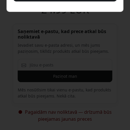
24.99 EUR
Saņemiet e-pastu, kad prece atkal būs
noliktavā
Ievadiet savu e-pasta adresi, un mēs jums
paziņosim, tiklīdz produkts atkal būs pieejams.
Paziņot man
Mēs nosūtīsim tikai vienu e-pastu, kad produkts
atkal būs pieejams. Nekā cita.
Pagaidām nav noliktavā — drīzumā būs
pieejamas jaunas preces