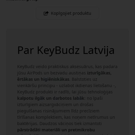
Kopīgojiet produktu
Par KeyBudz Latvija
KeyBudz veido praktiskus aksesuārus, kas padara
jūsu AirPods un bezvadu austiņas
izturīgākas,
ērtākas un higiēniskākas
. Balstoties uz
vienkāršu principu - uzlabot ikdienas lietošanu -,
KeyBudz produkti ir radīti, lai jūsu tehnoloģijas
kalpotu ilgāk un darbotos labāk
: no īpaši
izturīgiem aizsargvāciņiem un drošas
piegulšanas risinājumiem līdz precīziem
tīrīšanas komplektiem, kas noņem netīrumus un
baktērijas. Daudzos vāciņos tiek izmantoti
pārstrādāti materiāli un pretmikrobu