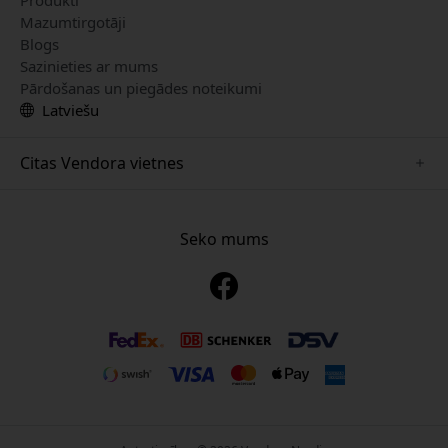
Mazumtirgotāji
Blogs
Sazinieties ar mums
Pārdošanas un piegādes noteikumi
Latviešu
Citas Vendora vietnes
www.just-mobile.se
www.alogic.se
Seko mums
www.satechi.se
www.twelvesouth.se
www.herqs.se
www.plaud.se
www.myfirst.se