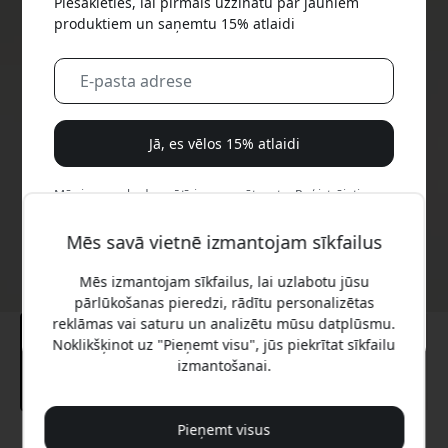
Piesakieties, lai pirmais uzzinātu par jauniem
produktiem un saņemtu 15% atlaidi
Jā, es vēlos 15% atlaidi
Mēs jums nekad nesūtīsim surogātpastu. Reģistrējoties,
jūs piekrītat neregulāriem mārketinga e-pastiem,
izglītojošām sērijām un īpašiem piedāvājumiem.
Mēs savā vietnē izmantojam sīkfailus
Mēs izmantojam sīkfailus, lai uzlabotu jūsu
Nē, es labāk maksātu pilnu cenu.
pārlūkošanas pieredzi, rādītu personalizētas
reklāmas vai saturu un analizētu mūsu datplūsmu.
Noklikšķinot uz "Pieņemt visu", jūs piekrītat sīkfailu
izmantošanai.
Pieņemt visus
Ieteicamā cena