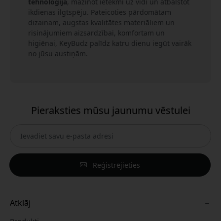
tehnoloģija
, mazinot ietekmi uz vidi un atbalstot
ikdienas ilgtspēju. Pateicoties pārdomātam
dizainam, augstas kvalitātes materiāliem un
risinājumiem aizsardzībai, komfortam un
higiēnai, KeyBudz palīdz katru dienu iegūt vairāk
no jūsu austiņām.
Pieraksties mūsu jaunumu vēstulei
Reģistrējieties
Atklāj
Produkti