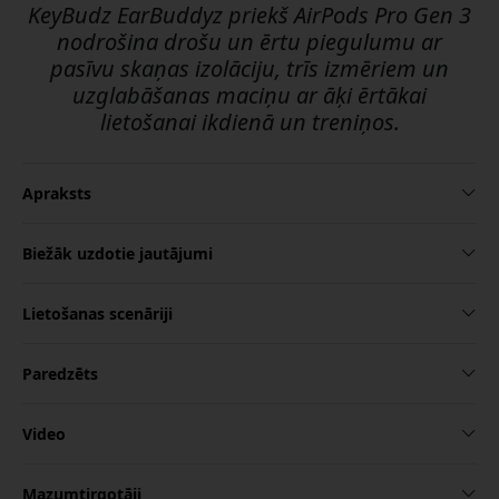
KeyBudz EarBuddyz priekš AirPods Pro Gen 3
nodrošina drošu un ērtu piegulumu ar
pasīvu skaņas izolāciju, trīs izmēriem un
uzglabāšanas maciņu ar āķi ērtākai
lietošanai ikdienā un treniņos.
Apraksts
Biežāk uzdotie jautājumi
Lietošanas scenāriji
Paredzēts
Video
Mazumtirgotāji