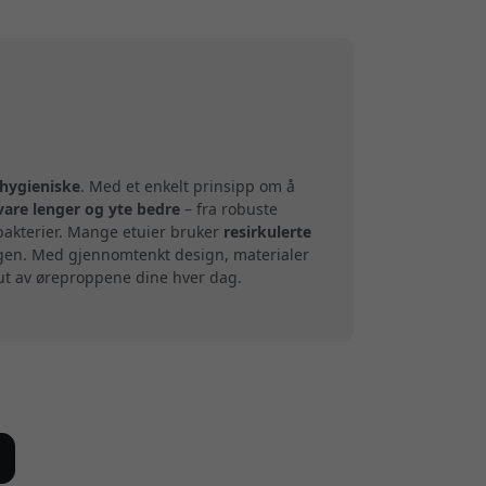
 hygieniske
. Med et enkelt prinsipp om å
vare lenger og yte bedre
– fra robuste
 bakterier. Mange etuier bruker
resirkulerte
agen. Med gjennomtenkt design, materialer
 ut av øreproppene dine hver dag.