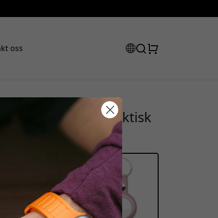
kt oss
ple AirTag med praktisk
abattkode:
i ekte lær - Rosa
ssen for å få 15% rabatt.