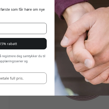
 første som får høre om nye
 15% rabatt
 å registrere deg samtykker du til
opplæringsserier og
betale full pris.