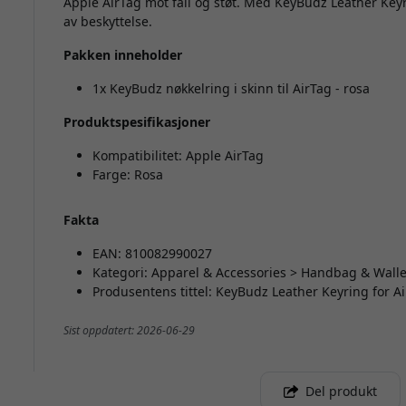
Apple AirTag mot fall og støt. Med KeyBudz Leather Key
av beskyttelse.
Pakken inneholder
1x KeyBudz nøkkelring i skinn til AirTag - rosa
Produktspesifikasjoner
Kompatibilitet: Apple AirTag
Farge: Rosa
Fakta
EAN: 810082990027
Kategori: Apparel & Accessories > Handbag & Walle
Produsentens tittel: KeyBudz Leather Keyring for A
Sist oppdatert: 2026-06-29
Del produkt