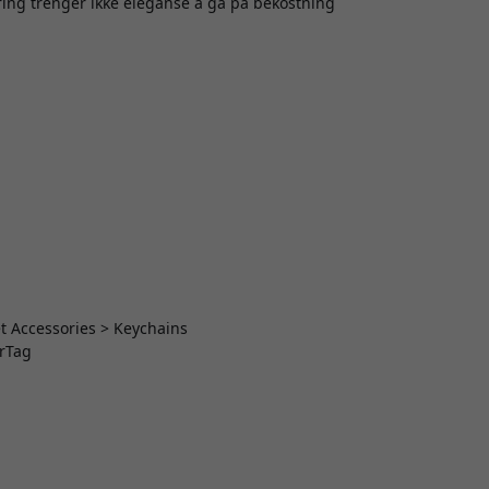
ring trenger ikke eleganse å gå på bekostning
t Accessories > Keychains
irTag