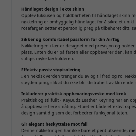
Håndlaget design i ekte skinn
Opplev luksusen og holdbarheten til håndlaget skinn m
nøkkelring er omhyggelig håndlaget for å sikre et unik
rosafargen setter et personlig preg på tilbehøret ditt, 
Sikker og komfortabel passform for din AirTag
Nøkkelringen i lær er designet med presisjon og holder Ai
plass. Enten du er på farten eller oppbevarer den, kan du
stilige, myke lærholderen.
Effektiv passiv støyisolering
I en hektisk verden trenger du av og til fred og ro. Nøkk
støydemping, slik at du ikke blir distrahert av klirrende n
Inkluderer praktisk oppbevaringsveske med krok
Praktisk og stilfullt - KeyBudz Leather Keyring har en
å oppbevare flere småting. Etuiet er både effektivt og es
design samtidig som det forbedrer funksjonaliteten.
Gir elegant beskyttelse mot fall
Denne nøkkelringen har ikke bare et pent utseende, men 