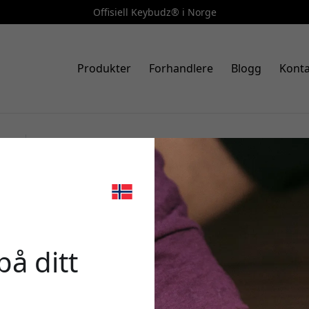
Offisiell Keybudz® i Norge
Produkter
Forhandlere
Blogg
Konta
Art.nr.: AT_S1_BLP
KeyBudz lærnøkkelring for Ap
🎉 Din r
kroklomme og støtbeskyttelse 
på ditt
Bruk denne koden i ka