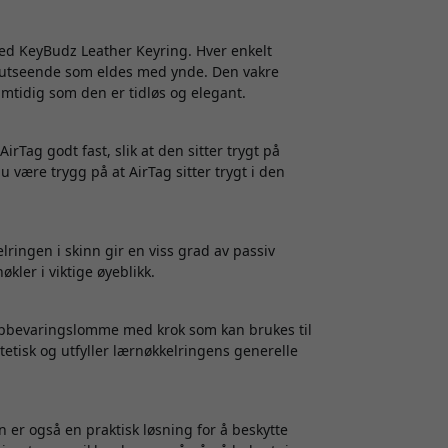
ed KeyBudz Leather Keyring. Hver enkelt
t utseende som eldes med ynde. Den vakre
samtidig som den er tidløs og elegant.
rTag godt fast, slik at den sitter trygt på
 være trygg på at AirTag sitter trygt i den
elringen i skinn gir en viss grad av passiv
økler i viktige øyeblikk.
 oppbevaringslomme med krok som kan brukes til
tetisk og utfyller lærnøkkelringens generelle
er også en praktisk løsning for å beskytte