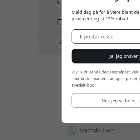
Ingen skjulte avgifter
Meld deg på for å være blant de
produkter og få 15% rabatt
Levering 7-11 august
Rask og sporbar levering
30 dagers returrett
Enkel retur - ingen krøll
Ja, jeg ønsker
Vi vil aldri sende deg søppelpost. Ved
Sikre betalinger med kryptering
sporadiske markedsførings-e-poster, 
spesialtilbud.
Forhandlere:
Nei, jeg vil heller 