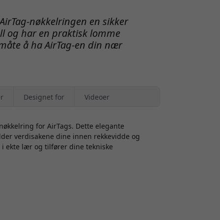
 AirTag-nøkkelringen en sikker
all og har en praktisk lomme
 måte å ha AirTag-en din nær
r
Designet for
Videoer
økkelring for AirTags. Dette elegante
holder verdisakene dine innen rekkevidde og
 ekte lær og tilfører dine tekniske