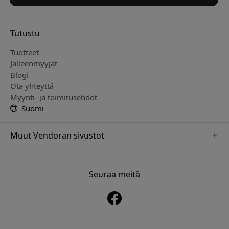
Tutustu
Tuotteet
Jälleenmyyjät
Blogi
Ota yhteyttä
Myynti- ja toimitusehdot
Suomi
Muut Vendoran sivustot
www.just-mobile.se
www.alogic.se
Seuraa meitä
www.satechi.se
www.twelvesouth.se
www.herqs.se
www.plaud.se
www.myfirst.se