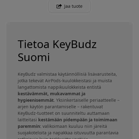
Jaa tuote
Tietoa KeyBudz
Suomi
KeyBudz valmistaa käytännöllisiä lisävarusteita,
jotka tekevät AirPods-kuulokkeistasi ja muista
langattomista nappikuulokkeista entistä
kestävämmät, mukavammat ja
hygieenisemmät
. Yksinkertaiselle periaatteelle –
arjen käytön parantamiselle – rakentuvat
KeyBudz-tuotteet on suunniteltu auttamaan
laitteitasi
kestämään pidempään ja toimimaan
paremmin
: valikoimaan kuuluu niin järeitä
suojakoteloita ja napakkaa istuvuutta parantavia