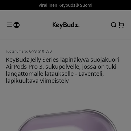
Virallinen Keybudz® Suomi
Tuotenumero: APP3_S10_LVD
KeyBudz Jelly Series läpinäkyvä suojakuori
AirPods Pro 3. sukupolvelle, jossa on tuki
langattomalle lataukselle - Laventeli,
läpikuultava viimeistely