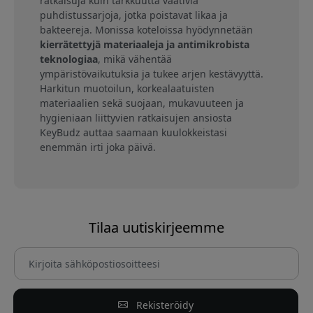
ratkaisuja kuin tarkkuutta vaativia
puhdistussarjoja, jotka poistavat likaa ja
bakteereja. Monissa koteloissa hyödynnetään
kierrätettyjä materiaaleja ja antimikrobista
teknologiaa
, mikä vähentää
ympäristövaikutuksia ja tukee arjen kestävyyttä.
Harkitun muotoilun, korkealaatuisten
materiaalien sekä suojaan, mukavuuteen ja
hygieniaan liittyvien ratkaisujen ansiosta
KeyBudz auttaa saamaan kuulokkeistasi
enemmän irti joka päivä.
Tilaa uutiskirjeemme
Rekisteröidy