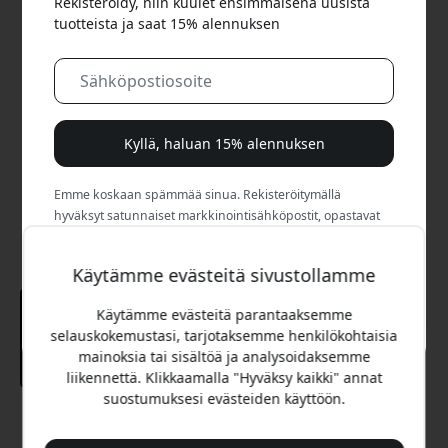
Rekisteröidy, niin kuulet ensimmäisenä uusista
tuotteista ja saat 15% alennuksen
Kyllä, haluan 15% alennuksen
Emme koskaan spämmää sinua. Rekisteröitymällä
hyväksyt satunnaiset markkinointisähköpostit, opastavat
sarjat ja erikoistarjoukset.
Käytämme evästeitä sivustollamme
Ei, maksan mieluummin täyden hinnan.
Käytämme evästeitä parantaaksemme
selauskokemustasi, tarjotaksemme henkilökohtaisia
mainoksia tai sisältöä ja analysoidaksemme
liikennettä. Klikkaamalla "Hyväksy kaikki" annat
suostumuksesi evästeiden käyttöön.
Suositeltava hinta