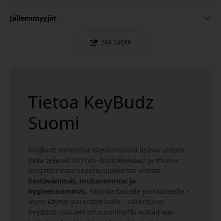
Jälleenmyyjät
Jaa tuote
Tietoa KeyBudz
Suomi
KeyBudz valmistaa käytännöllisiä lisävarusteita,
jotka tekevät AirPods-kuulokkeistasi ja muista
langattomista nappikuulokkeista entistä
kestävämmät, mukavammat ja
hygieenisemmät
. Yksinkertaiselle periaatteelle –
arjen käytön parantamiselle – rakentuvat
KeyBudz-tuotteet on suunniteltu auttamaan