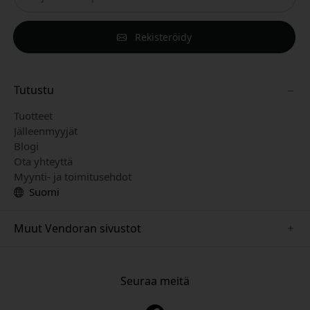
Rekisteröidy
Tutustu
Tuotteet
Jälleenmyyjät
Blogi
Ota yhteyttä
Myynti- ja toimitusehdot
Suomi
Muut Vendoran sivustot
www.just-mobile.se
www.alogic.se
Seuraa meitä
www.satechi.se
www.twelvesouth.se