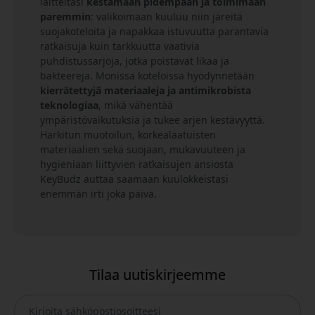
laitteitasi
kestämään pidempään ja toimimaan
paremmin
: valikoimaan kuuluu niin järeitä
suojakoteloita ja napakkaa istuvuutta parantavia
ratkaisuja kuin tarkkuutta vaativia
puhdistussarjoja, jotka poistavat likaa ja
bakteereja. Monissa koteloissa hyödynnetään
kierrätettyjä materiaaleja ja antimikrobista
teknologiaa
, mikä vähentää
ympäristövaikutuksia ja tukee arjen kestävyyttä.
Harkitun muotoilun, korkealaatuisten
materiaalien sekä suojaan, mukavuuteen ja
hygieniaan liittyvien ratkaisujen ansiosta
KeyBudz auttaa saamaan kuulokkeistasi
enemmän irti joka päivä.
Tilaa uutiskirjeemme