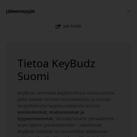
Jälleenmyyjät
Jaa tuote
Tietoa KeyBudz
Suomi
KeyBudz valmistaa käytännöllisiä lisävarusteita,
jotka tekevät AirPods-kuulokkeistasi ja muista
langattomista nappikuulokkeista entistä
kestävämmät, mukavammat ja
hygieenisemmät
. Yksinkertaiselle periaatteelle –
arjen käytön parantamiselle – rakentuvat
KeyBudz-tuotteet on suunniteltu auttamaan