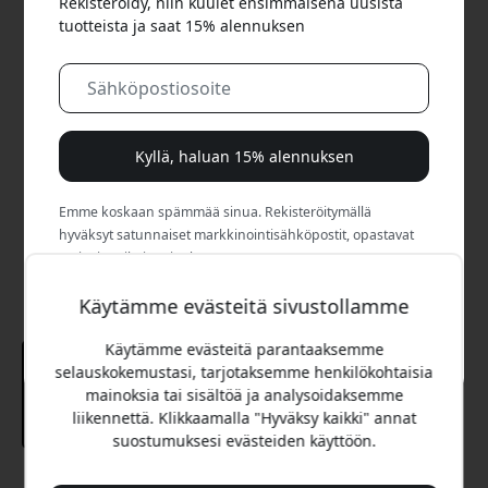
Rekisteröidy, niin kuulet ensimmäisenä uusista
tuotteista ja saat 15% alennuksen
Kyllä, haluan 15% alennuksen
Emme koskaan spämmää sinua. Rekisteröitymällä
hyväksyt satunnaiset markkinointisähköpostit, opastavat
sarjat ja erikoistarjoukset.
Käytämme evästeitä sivustollamme
Ei, maksan mieluummin täyden hinnan.
Käytämme evästeitä parantaaksemme
selauskokemustasi, tarjotaksemme henkilökohtaisia
mainoksia tai sisältöä ja analysoidaksemme
liikennettä. Klikkaamalla "Hyväksy kaikki" annat
suostumuksesi evästeiden käyttöön.
Suositeltava hinta