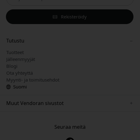
Rekisteröidy
Tutustu
Tuotteet
Jälleenmyyjät
Blogi
Ota yhteyttä
Myynti- ja toimitusehdot
Suomi
Muut Vendoran sivustot
www.just-mobile.se
www.alogic.se
Seuraa meitä
www.satechi.se
www.twelvesouth.se