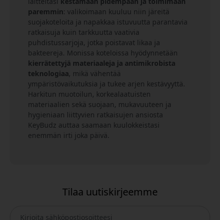
laitteitasi
kestämään pidempään ja toimimaan
paremmin
: valikoimaan kuuluu niin järeitä
suojakoteloita ja napakkaa istuvuutta parantavia
ratkaisuja kuin tarkkuutta vaativia
puhdistussarjoja, jotka poistavat likaa ja
bakteereja. Monissa koteloissa hyödynnetään
kierrätettyjä materiaaleja ja antimikrobista
teknologiaa
, mikä vähentää
ympäristövaikutuksia ja tukee arjen kestävyyttä.
Harkitun muotoilun, korkealaatuisten
materiaalien sekä suojaan, mukavuuteen ja
hygieniaan liittyvien ratkaisujen ansiosta
KeyBudz auttaa saamaan kuulokkeistasi
enemmän irti joka päivä.
Tilaa uutiskirjeemme